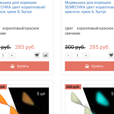
ышка для корюшки
Мормышка для корюшки
CHKA цвет коралловый/
SEMECHKA цвет кораллов
ое, крюк 8, 5штук
красное, крюк 6, 5штук
коралловый/красное
Цвет:
коралловый/красное
ние
свечение
 руб.
285 руб.
300 руб.
285 руб.
-
+
+
Купить
Купить
руб.
300 руб.