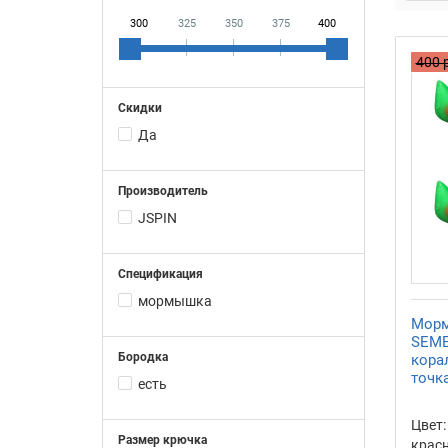
300
325
350
375
400
400 
Скидки
Да
Производитель
JSPIN
Спецификация
мормышка
Морм
SEME
Бородка
кора
точк
есть
Цвет:
Размер крючка
красн