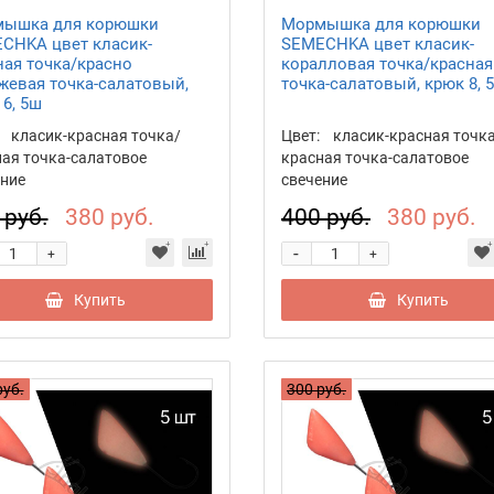
ышка для корюшки
Мормышка для корюшки
CHKA цвет класик-
SEMECHKA цвет класик-
ная точка/красно
коралловая точка/красная
жевая точка-салатовый,
точка-салатовый, крюк 8, 
6, 5ш
класик-красная точка/
Цвет:
класик-красная точк
ая точка-салатовое
красная точка-салатовое
ние
свечение
 руб.
380 руб.
400 руб.
380 руб.
-
+
+
Купить
Купить
руб.
300 руб.