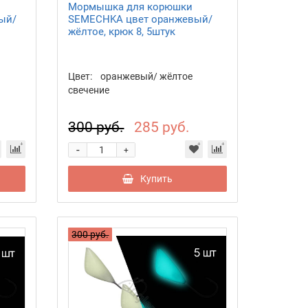
Мормышка для корюшки
ый/
SEMECHKA цвет оранжевый/
жёлтое, крюк 8, 5штук
Цвет:
оранжевый/ жёлтое
свечение
300 руб.
285 руб.
-
+
Купить
300 руб.