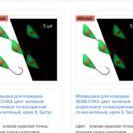
руб.
400 руб.
ышка для корюшки
Мормышка для корюшки
CHKA цвет зелёный-
SEMECHKA цвет зелёный-
лловое точка/красная
коралловое точка/красная
а-зелёный, крюк 8, 5штук
точка-зелёный, крюк 6, 5ш
класик-красная точка/
Цвет:
класик-красная точк
ая точка-салатовое
красная точка-салатовое