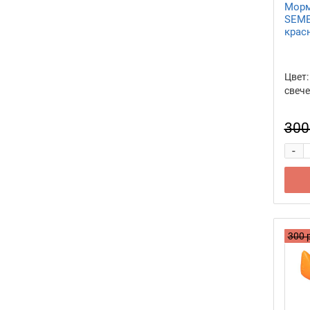
Морм
SEME
красн
Цвет:
свече
300
-
300 