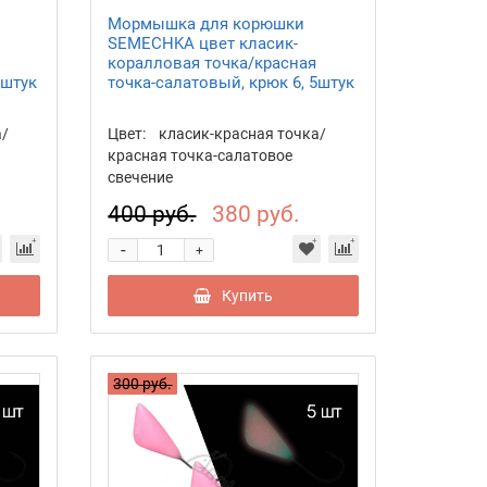
Мормышка для корюшки
SEMECHKA цвет класик-
коралловая точка/красная
5штук
точка-салатовый, крюк 6, 5штук
а/
Цвет:
класик-красная точка/
красная точка-салатовое
свечение
400 руб.
380 руб.
-
+
Купить
300 руб.