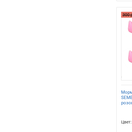
300 
Морм
SEME
розов
Цвет: