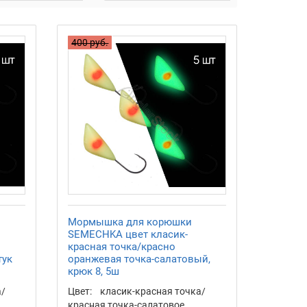
400 руб.
Мормышка для корюшки
SEMECHKA цвет класик-
красная точка/красно
тук
оранжевая точка-салатовый,
крюк 8, 5ш
а/
Цвет:
класик-красная точка/
красная точка-салатовое