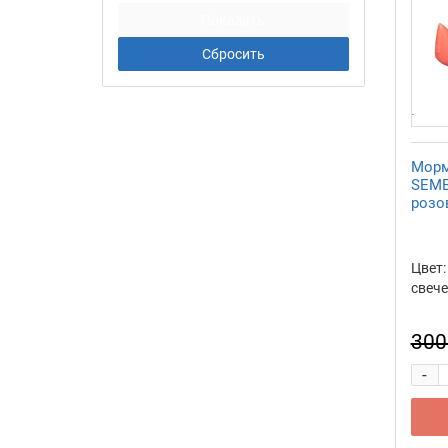
персиковый/розовое свечение
розовый/розовое свечение
синий/ синее свечение
слоновая кость/ голубое
свечение
слоновая кость/ салатовое
свечение
Морм
SEME
розов
Цвет:
свече
300
-