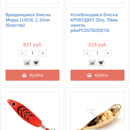
Вращающаяся блесна
Колеблющаяся блесна
Mepps LUSOX, 2, Silver
КРОКОДИЛ 20гр, 70мм,
(блистер)
никель
pikePCD07002001SI
831 руб.
328 руб.
-
-
+
+
Купить
Купить