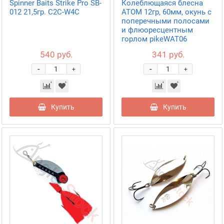
Spinner Baits Strike Pro SB-
Колеблющаяся блесна
012 21,5гр. C2С-W4С
АТОМ 12гр, 60мм, окунь с
поперечными полосами
и флюоресцентным
горлом pikeWAT06
540 руб.
341 руб.
-
-
+
+
Купить
Купить