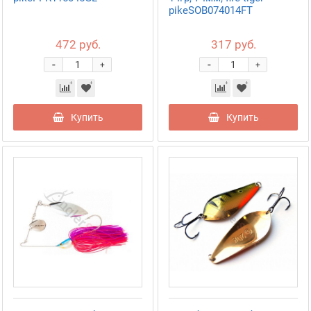
pikeSOB074014FT
472 руб.
317 руб.
-
-
+
+
Купить
Купить