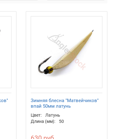
ков"
Зимняя блесна "Матвейчиков"
впай 50мм латунь
Цвет:
Латунь
Длина (мм):
50
630 руб.