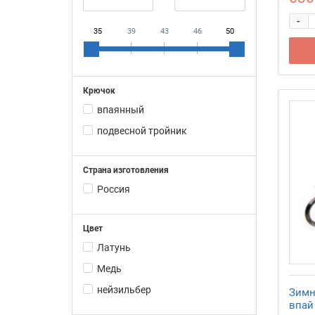
-
35
39
43
46
50
Крючок
впаянный
подвесной тройник
Страна изготовления
Россия
Цвет
Латунь
Медь
нейзильбер
Зимн
впай