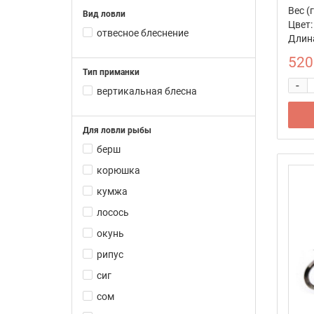
Вес (г
Вид ловли
Цвет:
отвесное блеснение
Длина
520
Тип приманки
-
вертикальная блесна
Для ловли рыбы
берш
корюшка
кумжа
лосось
окунь
рипус
сиг
сом