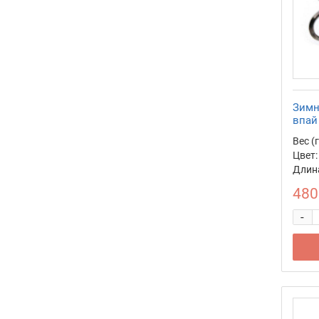
Зимн
впай
Вес (г
Цвет:
Длина
480
-