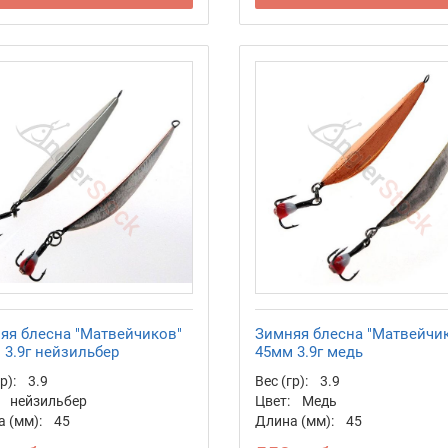
яя блесна "Матвейчиков"
Зимняя блесна "Матвейчи
 3.9г нейзильбер
45мм 3.9г медь
р):
3.9
Вес (гр):
3.9
нейзильбер
Цвет:
Медь
 (мм):
45
Длина (мм):
45