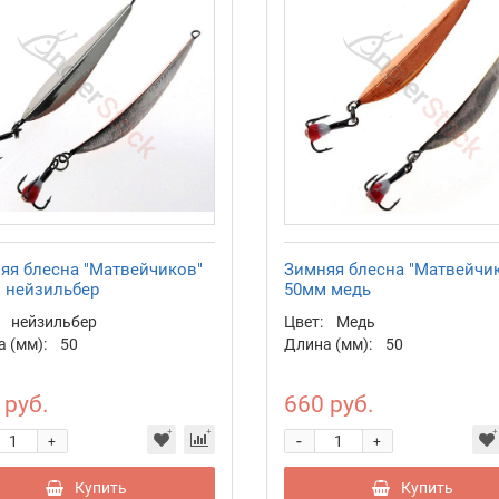
яя блесна "Матвейчиков"
Зимняя блесна "Матвейчи
 нейзильбер
50мм медь
нейзильбер
Цвет:
Медь
 (мм):
50
Длина (мм):
50
 руб.
660 руб.
-
+
+
Купить
Купить