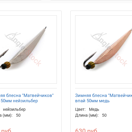
яя блесна "Матвейчиков"
Зимняя блесна "Матвейчи
 50мм нейзильбер
впай 50мм медь
нейзильбер
Цвет:
Медь
 (мм):
50
Длина (мм):
50
 руб.
630 руб.