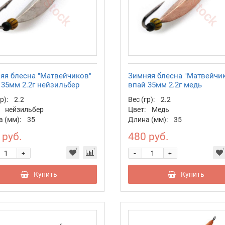
яя блесна "Матвейчиков"
Зимняя блесна "Матвейчи
 35мм 2.2г нейзильбер
впай 35мм 2.2г медь
р):
2.2
Вес (гр):
2.2
нейзильбер
Цвет:
Медь
 (мм):
35
Длина (мм):
35
 руб.
480 руб.
-
+
+
Купить
Купить