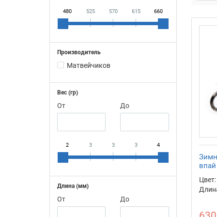
480
525
570
615
660
Производитель
Матвейчиков
Вес (гр)
От
До
2
3
3
3
4
Зимн
впай
Цвет:
Длина (мм)
Длина
От
До
630