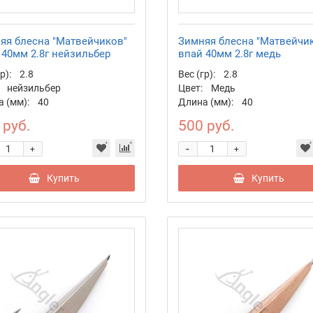
яя блесна "Матвейчиков"
Зимняя блесна "Матвейчи
 40мм 2.8г нейзильбер
впай 40мм 2.8г медь
р):
2.8
Вес (гр):
2.8
нейзильбер
Цвет:
Медь
 (мм):
40
Длина (мм):
40
 руб.
500 руб.
-
+
+
Купить
Купить