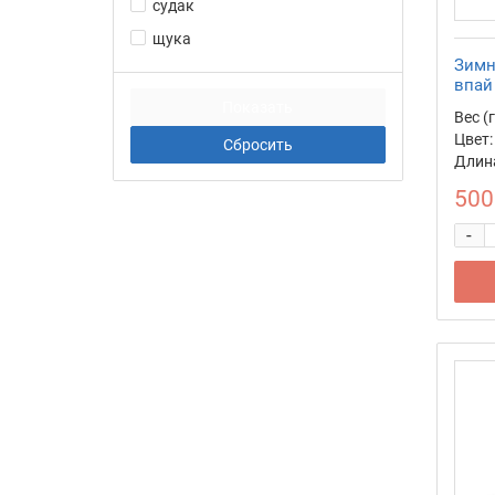
судак
щука
Зимн
впай
Вес (г
Цвет:
Длина
500
-