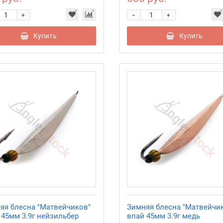
-
+
+
Купить
Купить
яя блесна "Матвейчиков"
Зимняя блесна "Матвейчи
 45мм 3.9г нейзильбер
впай 45мм 3.9г медь