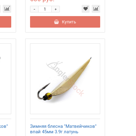
-
+
Купить
ков"
Зимняя блесна "Матвейчиков"
впай 45мм 3.9г латунь