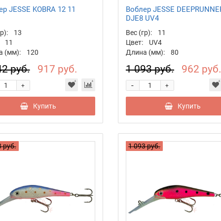
ер JESSE KOBRA 12 11
Воблер JESSE DEEPRUNNE
DJE8 UV4
р):
13
Вес (гр):
11
11
Цвет:
UV4
 (мм):
120
Длина (мм):
80
42 руб.
917 руб.
1 093 руб.
962 руб
-
+
+
Купить
Купить
 руб.
1 093 руб.