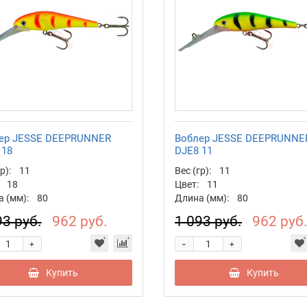
ер JESSE DEEPRUNNER
Воблер JESSE DEEPRUNNE
 18
DJE8 11
р):
11
Вес (гр):
11
18
Цвет:
11
 (мм):
80
Длина (мм):
80
93 руб.
962 руб.
1 093 руб.
962 руб
-
+
+
Купить
Купить