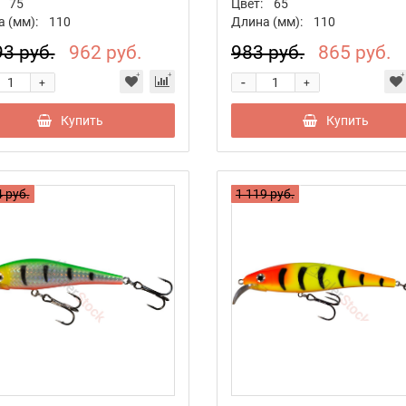
75
Цвет:
65
 (мм):
110
Длина (мм):
110
93 руб.
962 руб.
983 руб.
865 руб.
-
+
+
Купить
Купить
 руб.
1 119 руб.