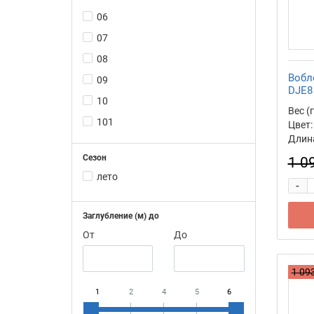
06
07
08
Вобл
09
DJE8
10
Вес (г
101
Цвет:
Длина
102
Сезон
1 0
103
лето
-
104
105
Заглубление (м) до
106
От
До
107
108
1 093
109
1
2
4
5
6
11