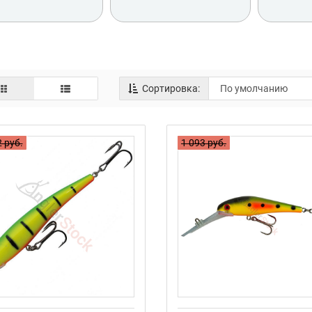
SE SADDLE FLASH
JESSE SADDLE JE11
JESSE
JE11
Сортировка:
ркбэйт JESSE JERK
Джеркбэйт JESSE JERK
60GR
80GR
 руб.
1 093 руб.