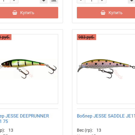
+
+
Купить
Купить
 руб.
983 руб.
ер JESSE DEEPRUNNER
Воблер JESSE SADDLE JE11
1 75
р):
13
Вес (гр):
13