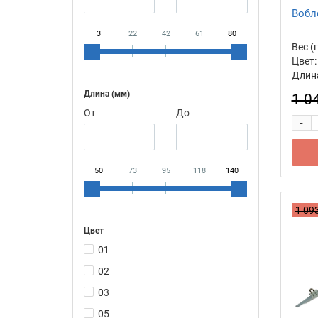
Вобл
3
22
42
61
80
Вес (г
Цвет:
Длина
Длина (мм)
1 0
От
До
-
50
73
95
118
140
1 093
Цвет
01
02
03
05