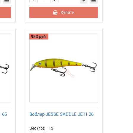
+
Купить
983 руб.
 65
Воблер JESSE SADDLE JE11 26
Вес (гр):
13