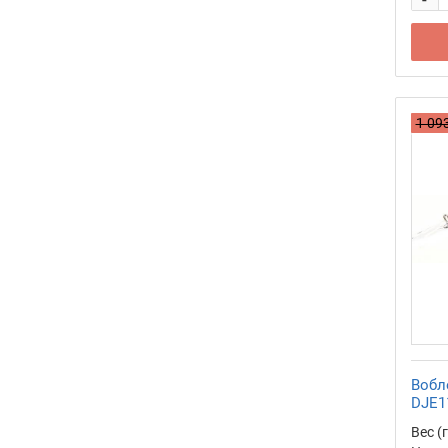
42
43
44
45
1 093
46
47
48
49
50
51
52
53
Вобл
54
DJE1
55
Вес (г