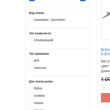
110
Вид ловли
111
спиннинг, троллинг
112
12
Тип плавучести
13
плавающий
14
Вобл
15
DJE8
Тип приманки
16
jerk
Вес (г
18
Цвет:
minnow
Длина
20
1 0
21
Для ловли рыбы
-
22
берш
23
кумжа
24
ленок
25