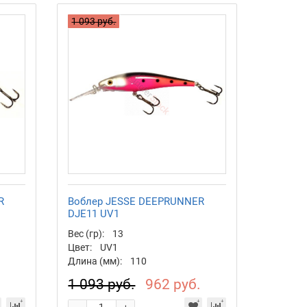
1 093 руб.
R
Воблер JESSE DEEPRUNNER
DJE11 UV1
Вес (гр):
13
Цвет:
UV1
Длина (мм):
110
.
1 093 руб.
962 руб.
-