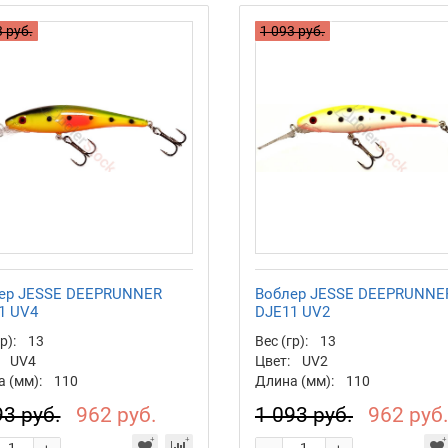
 руб.
1 093 руб.
ер JESSE DEEPRUNNER
Воблер JESSE DEEPRUNNE
1 UV4
DJE11 UV2
р):
13
Вес (гр):
13
UV4
Цвет:
UV2
 (мм):
110
Длина (мм):
110
93 руб.
962 руб.
1 093 руб.
962 руб
-