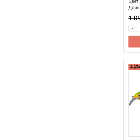
56
Цвет:
Длина
57
1 0
58
-
59
60
61
62
63
1 274
64
65
66
67
68
69
70