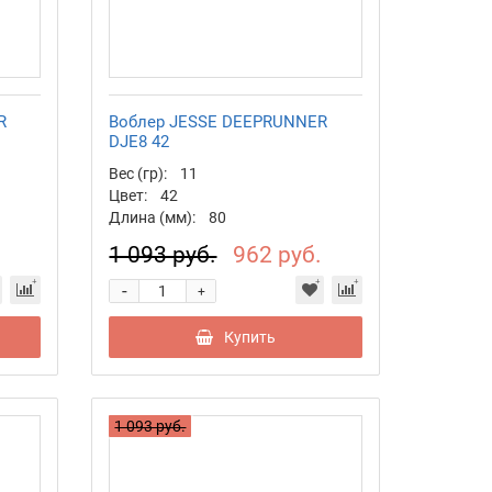
R
Воблер JESSE DEEPRUNNER
DJE8 42
Вес (гр):
11
Цвет:
42
Длина (мм):
80
.
1 093 руб.
962 руб.
-
+
Купить
1 093 руб.