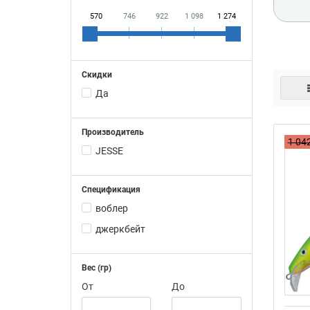
570
746
922
1 098
1 274
JES
Скидки
Да
Дже
Производитель
1 042
JESSE
Спецификация
воблер
джеркбейт
Вес (гр)
От
До