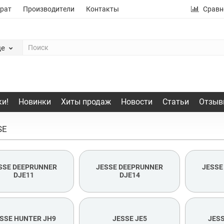
рат
Производители
Контакты
Сравн
де
и!
Новинки
Хиты продаж
Новости
Статьи
Отзыв
SE
SSE DEEPRUNNER
JESSE DEEPRUNNER
JESSE
DJE11
DJE14
SSE HUNTER JH9
JESSE JE5
JESS