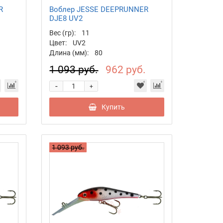
R
Воблер JESSE DEEPRUNNER
DJE8 UV2
Вес (гр):
11
Цвет:
UV2
Длина (мм):
80
.
1 093 руб.
962 руб.
-
+
Купить
1 093 руб.