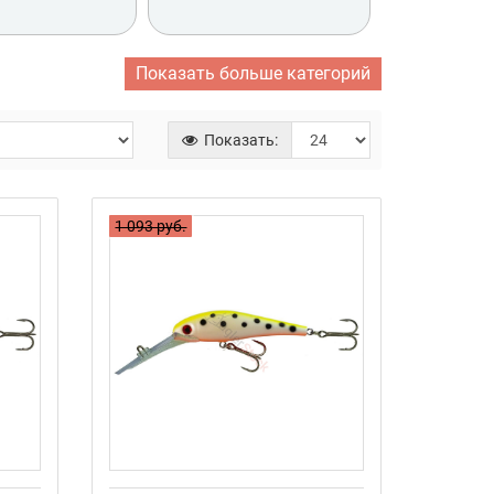
Показать больше категорий
 SADDLE JE14
JESSE SADDLE JE8
Показать:
1 093 руб.