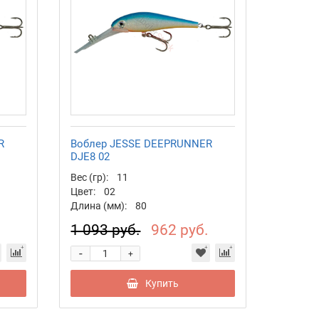
R
Воблер JESSE DEEPRUNNER
DJE8 02
Вес (гр):
11
Цвет:
02
Длина (мм):
80
.
1 093 руб.
962 руб.
-
+
Купить