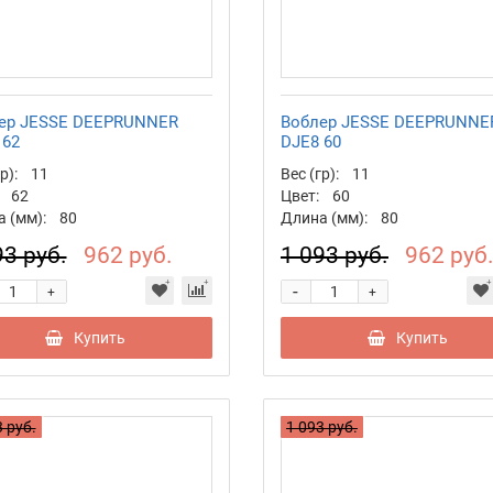
ер JESSE DEEPRUNNER
Воблер JESSE DEEPRUNNE
 62
DJE8 60
р):
11
Вес (гр):
11
62
Цвет:
60
 (мм):
80
Длина (мм):
80
93 руб.
962 руб.
1 093 руб.
962 руб
-
+
+
Купить
Купить
 руб.
1 093 руб.