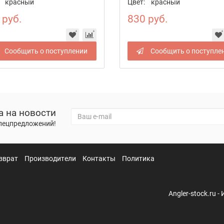
красный
Цвет:
красный
 руб.
830 руб.
Сообщить о поступлении
Сообщить о поступле
а на новости
спецпредложений!
зврат
Производители
Контакты
Политика
Angler-stock.ru