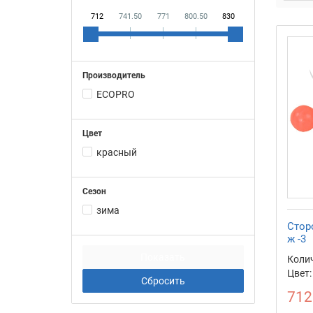
712
741.50
771
800.50
830
Производитель
ECOPRO
Цвет
красный
Сезон
зима
Стор
ж -3
Колич
Цвет:
712