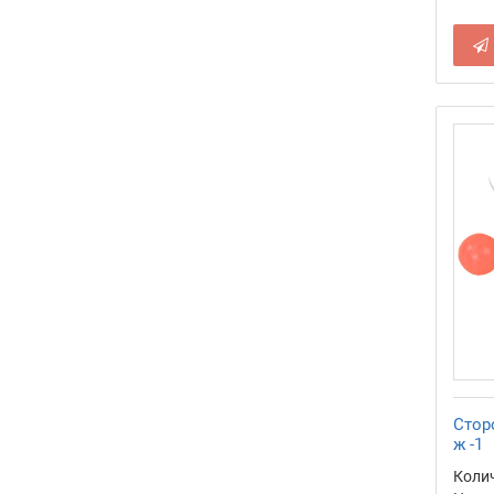
Стор
ж -1
Колич