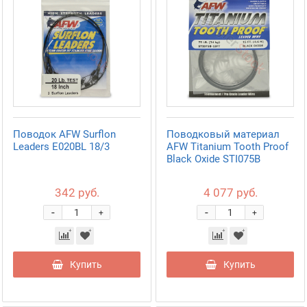
Поводок AFW Surflon
Поводковый материал
Leaders E020BL 18/3
AFW Titanium Tooth Proof
Black Oxide STI075B
342 руб.
4 077 руб.
-
-
+
+
Купить
Купить