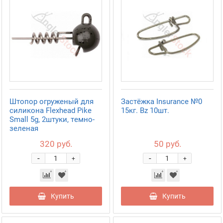
Штопор огруженый для
Застёжка Insurance №0
силикона Flexhead Pike
15кг. Bz 10шт.
Small 5g, 2штуки, темно-
зеленая
320 руб.
50 руб.
-
-
+
+
Купить
Купить