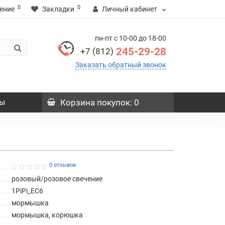
0
0
ение
Закладки
Личный кабинет
пн-пт с 10-00 до 18-00
245-29-28
+7 (812)
Заказать обратный звонок
ы
Корзина
покупок
: 0
0 отзывов
розовый/розовое свечение
1PiPi_EC6
мормышка
мормышка, корюшка