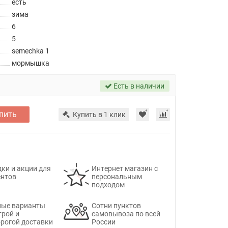
есть
зима
6
5
semechka 1
мормышка
Есть в наличии
пить
Купить в 1 клик
ки и акции для
Интернет магазин с
ентов
персональным
подходом
ные варианты
Сотни пунктов
трой и
самовывоза по всей
рогой доставки
России