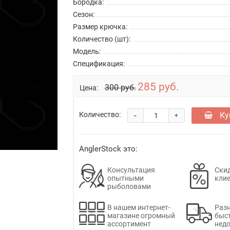
Бородка:
Сезон:
Размер крючка:
Количество (шт):
Модель:
Спецификация:
285 руб.
300 руб.
Цена:
-
Ку
Количество:
+
AnglerStock это:
Консультация
Скид
опытными
кли
рыболовами
В нашем интернет-
Раз
магазине огромный
быс
ассортимент
недо