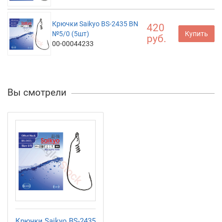
Крючки Saikyo BS-2435 BN
420
№5/0 (5шт)
Купить
руб.
00-00044233
Вы смотрели
Крючки Saikyo BS-2435