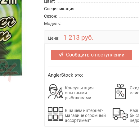
Цвет:
Спецификация:
Сезон:
Модель:
1 213 руб.
Цена:
Сообщить о поступлении
AnglerStock это:
Консультация
Скид
опытными
кли
рыболовами
В нашем интернет-
Раз
магазине огромный
быс
ассортимент
недо