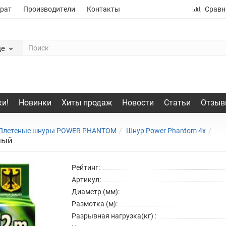
рат
Производители
Контакты
Сравн
де
и!
Новинки
Хиты продаж
Новости
Статьи
Отзыв
Плетеные шнуры POWER PHANTOM
Шнур Power Phantom 4x
ный
Рейтинг:
Артикул:
Диаметр (мм):
Размотка (м):
Разрывная нагрузка(кг) :