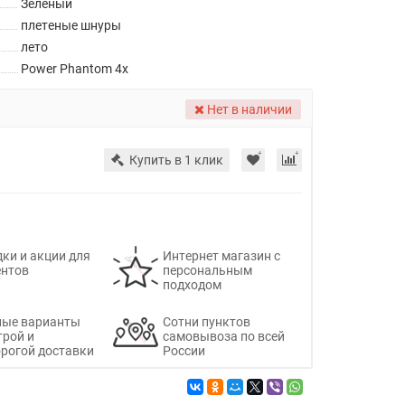
Зеленый
плетеные шнуры
лето
Power Phantom 4x
Нет в наличии
Купить в 1 клик
ки и акции для
Интернет магазин с
ентов
персональным
подходом
ные варианты
Сотни пунктов
трой и
самовывоза по всей
рогой доставки
России