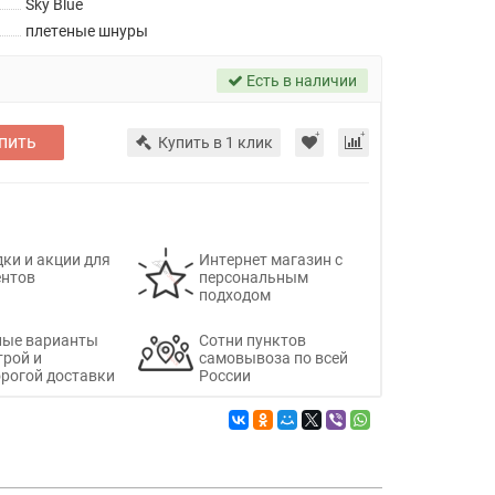
Sky Blue
плетеные шнуры
Есть в наличии
пить
Купить в 1 клик
ки и акции для
Интернет магазин с
ентов
персональным
подходом
ные варианты
Сотни пунктов
трой и
самовывоза по всей
рогой доставки
России