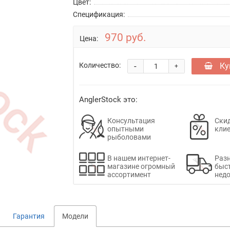
Цвет:
Спецификация:
970 руб.
Цена:
-
Ку
Количество:
+
AnglerStock это:
Консультация
Скид
опытными
кли
рыболовами
В нашем интернет-
Раз
магазине огромный
быс
ассортимент
недо
Гарантия
Модели