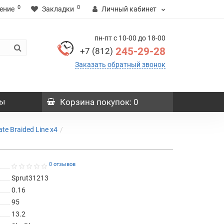
0
0
ение
Закладки
Личный кабинет
пн-пт с 10-00 до 18-00
245-29-28
+7 (812)
Заказать обратный звонок
ы
Корзина
покупок
: 0
e Braided Line x4
0 отзывов
Sprut31213
0.16
95
13.2