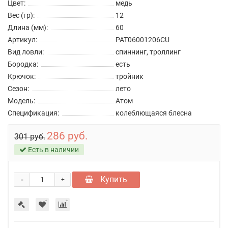
Цвет:
медь
Вес (гр):
12
Длина (мм):
60
Артикул:
PAT06001206CU
Вид ловли:
спиннинг, троллинг
Бородка:
есть
Крючок:
тройник
Сезон:
лето
Модель:
Атом
Спецификация:
колеблющаяся блесна
286 руб.
301 руб.
Есть в наличии
-
Купить
+