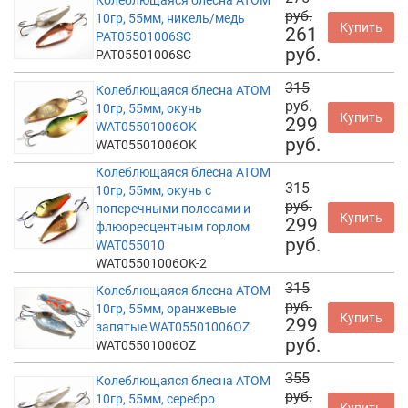
Колеблющаяся блесна АТОМ
руб.
10гр, 55мм, никель/медь
Купить
261
PAT05501006SC
руб.
PAT05501006SC
315
Колеблющаяся блесна АТОМ
руб.
10гр, 55мм, окунь
Купить
299
WAT05501006OK
руб.
WAT05501006OK
Колеблющаяся блесна АТОМ
315
10гр, 55мм, окунь с
руб.
поперечными полосами и
Купить
299
флюоресцентным горлом
руб.
WAT055010
WAT05501006OK-2
315
Колеблющаяся блесна АТОМ
руб.
10гр, 55мм, оранжевые
Купить
299
запятые WAT05501006OZ
руб.
WAT05501006OZ
355
Колеблющаяся блесна АТОМ
руб.
10гр, 55мм, серебро