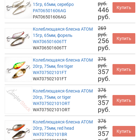
руб.
15гр, 65мм, серебро
Купить
446
PAT06501606AG
руб.
PAT06501606AG
269
Колеблющаяся блесна АТОМ
руб.
15гр, 65мм, форель
Купить
256
WAT06501606TT
руб.
WAT06501606TT
376
Колеблющаяся блесна АТОМ
руб.
20гр, 75мм, fire tiger
Купить
357
WAT07502101FT
руб.
WAT07502101FT
376
Колеблющаяся блесна АТОМ
руб.
20гр, 75мм, or tiger
Купить
357
WAT07502101ORT
руб.
WAT07502101ORT
376
Колеблющаяся блесна АТОМ
руб.
20гр, 75мм, red head
Купить
357
WAT07502101BR