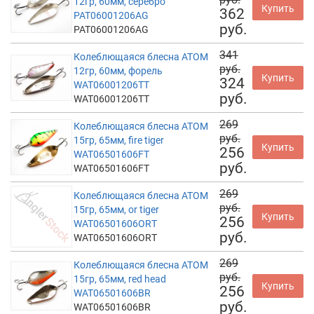
12гр, 60мм, серебро
Купить
362
PAT06001206AG
руб.
PAT06001206AG
341
Колеблющаяся блесна АТОМ
руб.
12гр, 60мм, форель
Купить
324
WAT06001206TT
руб.
WAT06001206TT
269
Колеблющаяся блесна АТОМ
руб.
15гр, 65мм, fire tiger
Купить
256
WAT06501606FT
руб.
WAT06501606FT
269
Колеблющаяся блесна АТОМ
руб.
15гр, 65мм, or tiger
Купить
256
WAT06501606ORT
руб.
WAT06501606ORT
269
Колеблющаяся блесна АТОМ
руб.
15гр, 65мм, red head
Купить
256
WAT06501606BR
руб.
WAT06501606BR