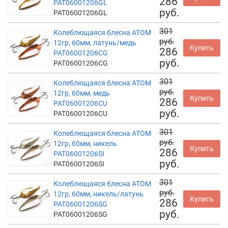
286
PAT06001206GL
руб.
PAT06001206GL
301
Колеблющаяся блесна АТОМ
руб.
12гр, 60мм, латунь/медь
Купить
286
PAT06001206CG
руб.
PAT06001206CG
301
Колеблющаяся блесна АТОМ
руб.
12гр, 60мм, медь
Купить
286
PAT06001206CU
руб.
PAT06001206CU
301
Колеблющаяся блесна АТОМ
руб.
12гр, 60мм, никель
Купить
286
PAT06001206SI
руб.
PAT06001206SI
301
Колеблющаяся блесна АТОМ
руб.
12гр, 60мм, никель/латунь
Купить
286
PAT06001206SG
руб.
PAT06001206SG