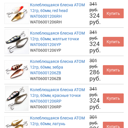
341
Колеблющаяся блесна АТОМ
руб.
12гр, 60мм, red head
Купить
324
WAT06001206RH
руб.
WAT06001206RH
341
Колеблющаяся блесна АТОМ
руб.
12гр, 60мм, желтые точки
Купить
324
WAT06001206YP
руб.
WAT06001206YP
301
Колеблющаяся блесна АТОМ
руб.
12гр, 60мм, зебра
Купить
286
WAT06001206ZB
руб.
WAT06001206ZB
341
Колеблющаяся блесна АТОМ
руб.
12гр, 60мм, красные точки
Купить
324
WAT06001206RP
руб.
WAT06001206RP
301
Колеблющаяся блесна АТОМ
руб.
12гр, 60мм, латунь
Купить