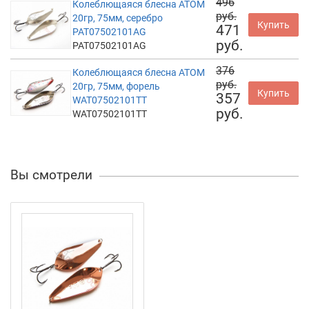
496
Колеблющаяся блесна АТОМ
руб.
20гр, 75мм, серебро
Купить
471
PAT07502101AG
руб.
PAT07502101AG
376
Колеблющаяся блесна АТОМ
руб.
20гр, 75мм, форель
Купить
357
WAT07502101TT
руб.
WAT07502101TT
Вы смотрели