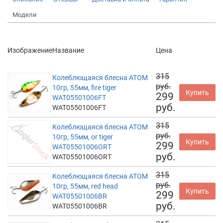
Модели
Изображение
Название
Цена
315
Колеблющаяся блесна АТОМ
руб.
10гр, 55мм, fire tiger
Купить
299
WAT05501006FT
руб.
WAT05501006FT
315
Колеблющаяся блесна АТОМ
руб.
10гр, 55мм, or tiger
Купить
299
WAT05501006ORT
руб.
WAT05501006ORT
315
Колеблющаяся блесна АТОМ
руб.
10гр, 55мм, red head
Купить
299
WAT05501006BR
руб.
WAT05501006BR