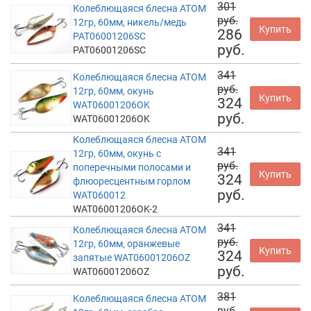
301
Колеблющаяся блесна АТОМ
руб.
12гр, 60мм, никель/медь
Купить
286
PAT06001206SC
руб.
PAT06001206SC
341
Колеблющаяся блесна АТОМ
руб.
12гр, 60мм, окунь
Купить
324
WAT06001206OK
руб.
WAT06001206OK
Колеблющаяся блесна АТОМ
341
12гр, 60мм, окунь с
руб.
поперечными полосами и
Купить
324
флюоресцентным горлом
руб.
WAT060012
WAT06001206OK-2
341
Колеблющаяся блесна АТОМ
руб.
12гр, 60мм, оранжевые
Купить
324
запятые WAT06001206OZ
руб.
WAT06001206OZ
381
Колеблющаяся блесна АТОМ
руб.