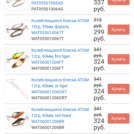
Купить
337
PAT05501006AG
руб.
PAT05501006AG
315
Колеблющаяся блесна АТОМ
руб.
10гр, 55мм, форель
Купить
299
WAT05501006TT
руб.
WAT05501006TT
341
Колеблющаяся блесна АТОМ
руб.
12гр, 60мм, fire tiger
Купить
324
WAT06001206FT
руб.
WAT06001206FT
341
Колеблющаяся блесна АТОМ
руб.
12гр, 60мм, or tiger
Купить
324
WAT06001206ORT
руб.
WAT06001206ORT
341
Колеблющаяся блесна АТОМ
руб.
12гр, 60мм, red head
Купить
324
WAT06001206BR
руб.
WAT06001206BR