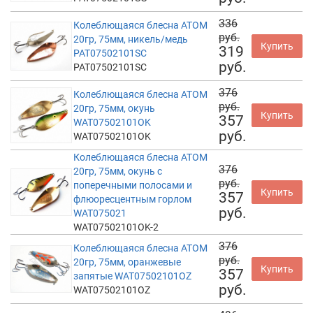
336
Колеблющаяся блесна АТОМ
руб.
20гр, 75мм, никель/медь
Купить
319
PAT07502101SC
руб.
PAT07502101SC
376
Колеблющаяся блесна АТОМ
руб.
20гр, 75мм, окунь
Купить
357
WAT07502101OK
руб.
WAT07502101OK
Колеблющаяся блесна АТОМ
376
20гр, 75мм, окунь с
руб.
поперечными полосами и
Купить
357
флюоресцентным горлом
руб.
WAT075021
WAT07502101OK-2
376
Колеблющаяся блесна АТОМ
руб.
20гр, 75мм, оранжевые
Купить
357
запятые WAT07502101OZ
руб.
WAT07502101OZ