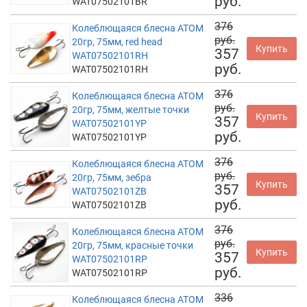
руб.
WAT07502101BR
376
Колеблющаяся блесна АТОМ
руб.
20гр, 75мм, red head
Купить
357
WAT07502101RH
руб.
WAT07502101RH
376
Колеблющаяся блесна АТОМ
руб.
20гр, 75мм, желтые точки
Купить
357
WAT07502101YP
руб.
WAT07502101YP
376
Колеблющаяся блесна АТОМ
руб.
20гр, 75мм, зебра
Купить
357
WAT07502101ZB
руб.
WAT07502101ZB
376
Колеблющаяся блесна АТОМ
руб.
20гр, 75мм, красные точки
Купить
357
WAT07502101RP
руб.
WAT07502101RP
336
Колеблющаяся блесна АТОМ