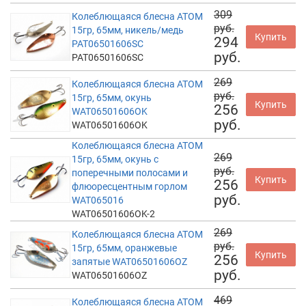
309
Колеблющаяся блесна АТОМ
руб.
15гр, 65мм, никель/медь
Купить
294
PAT06501606SC
руб.
PAT06501606SC
269
Колеблющаяся блесна АТОМ
руб.
15гр, 65мм, окунь
Купить
256
WAT06501606OK
руб.
WAT06501606OK
Колеблющаяся блесна АТОМ
269
15гр, 65мм, окунь с
руб.
поперечными полосами и
Купить
256
флюоресцентным горлом
руб.
WAT065016
WAT06501606OK-2
269
Колеблющаяся блесна АТОМ
руб.
15гр, 65мм, оранжевые
Купить
256
запятые WAT06501606OZ
руб.
WAT06501606OZ
469
Колеблющаяся блесна АТОМ