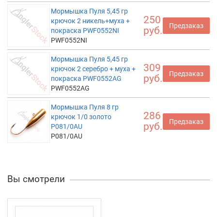
Мормышка Пуля 5,45 гр
250
крючок 2 никель+муха +
Предзаказ
руб.
покраска PWF0552NI
PWF0552NI
Мормышка Пуля 5,45 гр
309
крючок 2 серебро + муха +
Предзаказ
руб.
покраска PWF0552AG
PWF0552AG
Мормышка Пуля 8 гр
286
крючок 1/0 золото
Предзаказ
руб.
P081/0AU
P081/0AU
Вы смотрели