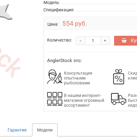
Модель:
Спецификация:
554 руб.
Цена:
-
Ку
Количество:
+
AnglerStock это:
Консультация
Скид
опытными
кли
рыболовами
В нашем интернет-
Раз
магазине огромный
быс
ассортимент
недо
Гарантия
Модели