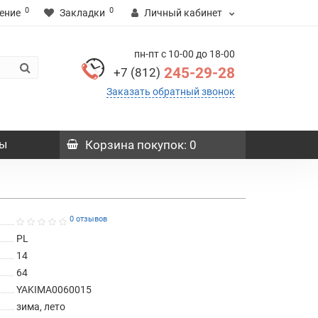
0
0
ение
Закладки
Личный кабинет
пн-пт с 10-00 до 18-00
245-29-28
+7 (812)
Заказать обратный звонок
ы
Корзина
покупок
: 0
0 отзывов
PL
14
64
YAKIMA0060015
зима, лето