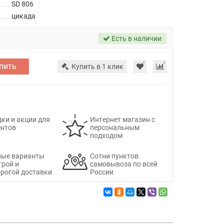
SD 806
цикада
Есть в наличии
пить
Купить в 1 клик
ки и акции для
Интернет магазин с
ентов
персональным
подходом
ные варианты
Сотни пунктов
трой и
самовывоза по всей
рогой доставки
России