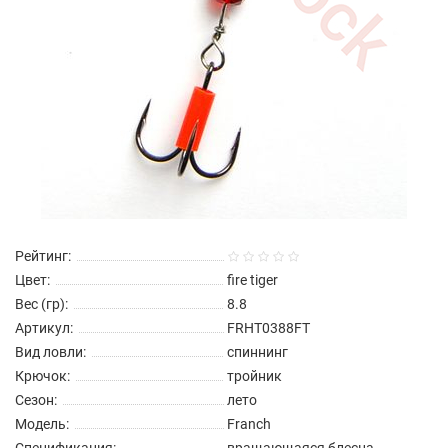
Рейтинг:
Цвет:
fire tiger
Вес (гр):
8.8
Артикул:
FRHT0388FT
Вид ловли:
спиннинг
Крючок:
тройник
Сезон:
лето
Модель:
Franch