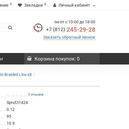
0
0
ение
Закладки
Личный кабинет
пн-пт с 10-00 до 18-00
245-29-28
+7 (812)
Заказать обратный звонок
ы
Корзина
покупок
: 0
 Braided Line x8
0 отзывов
Sprut31424
0.12
95
10.9