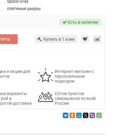
Space Gray
плетеные шнуры
Есть в наличии
пить
Купить в 1 клик
ки и акции для
Интернет магазин с
ентов
персональным
подходом
ные варианты
Сотни пунктов
трой и
самовывоза по всей
рогой доставки
России