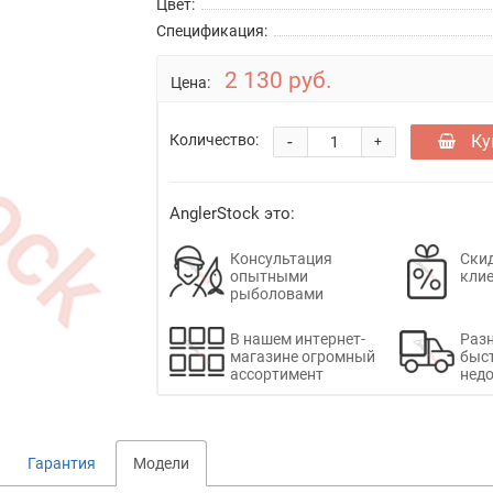
Цвет:
Спецификация:
2 130 руб.
Цена:
-
Ку
Количество:
+
AnglerStock это:
Консультация
Скид
опытными
кли
рыболовами
В нашем интернет-
Раз
магазине огромный
быс
ассортимент
недо
Гарантия
Модели