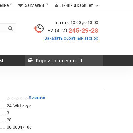
0
0
ение
Закладки
Личный кабинет
пн-пт с 10-00 до 18-00
245-29-28
+7 (812)
Заказать обратный звонок
ы
Корзина
покупок
: 0
0 отзывов
24, White eye
3
28
00-00047108