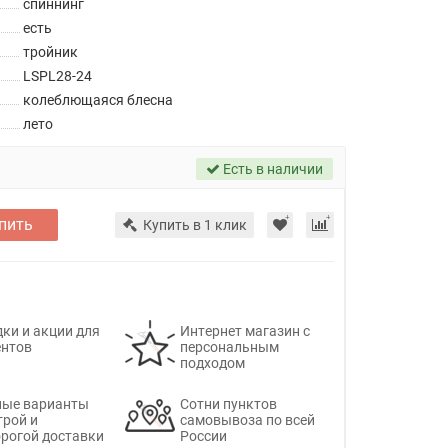
спиннинг
есть
тройник
LSPL28-24
колеблющаяся блесна
лето
Есть в наличии
пить
Купить в 1 клик
ки и акции для
Интернет магазин с
ентов
персональным
подходом
ные варианты
Сотни пунктов
трой и
самовывоза по всей
рогой доставки
России