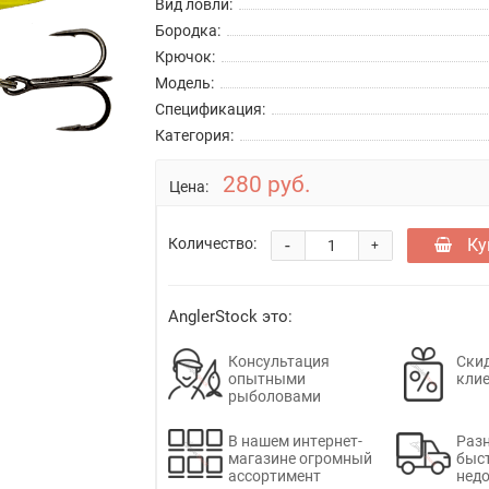
Вид ловли:
Бородка:
Крючок:
Модель:
Спецификация:
Категория:
280 руб.
Цена:
-
Ку
Количество:
+
AnglerStock это:
Консультация
Скид
опытными
кли
рыболовами
В нашем интернет-
Раз
магазине огромный
быс
ассортимент
недо