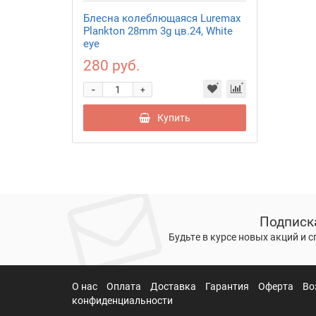
Блесна колеблющаяся Luremax
Plankton 28mm 3g цв.24, White
eye
280 руб.
-
+
Купить
Подписк
Будьте в курсе новых акций и 
О нас
Оплата
Доставка
Гарантия
Оферта
Во
конфиденциальности