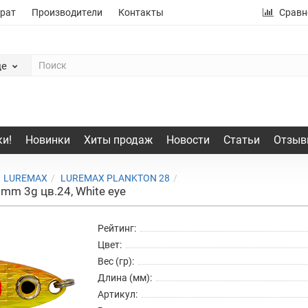
рат
Производители
Контакты
Сравн
де
и!
Новинки
Хиты продаж
Новости
Статьи
Отзыв
LUREMAX
LUREMAX PLANKTON 28
mm 3g цв.24, White eye
Рейтинг:
Цвет:
Вес (гр):
Длина (мм):
Артикул: