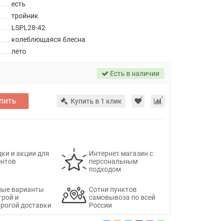
есть
тройник
LSPL28-42
колеблющаяся блесна
лето
Есть в наличии
пить
Купить в 1 клик
ки и акции для
Интернет магазин с
ентов
персональным
подходом
ные варианты
Сотни пунктов
трой и
самовывоза по всей
рогой доставки
России