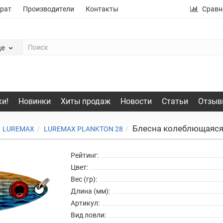
рат
Производители
Контакты
Сравн
де
и!
Новинки
Хиты продаж
Новости
Статьи
Отзыв
Блесна колеблющаяся 
LUREMAX
LUREMAX PLANKTON 28
Рейтинг:
Цвет:
Вес (гр):
Длина (мм):
Артикул:
Вид ловли: