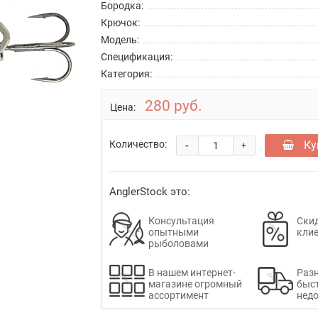
Бородка:
Крючок:
Модель:
Спецификация:
Категория:
280 руб.
Цена:
-
Ку
Количество:
+
AnglerStock это:
Консультация
Скид
опытными
кли
рыболовами
В нашем интернет-
Раз
магазине огромный
быс
ассортимент
недо