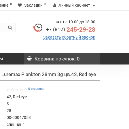
0
0
ение
Закладки
Личный кабинет
пн-пт с 10-00 до 18-00
245-29-28
+7 (812)
Заказать обратный звонок
ы
Корзина
покупок
: 0
Luremax Plankton 28mm 3g цв.42, Red eye
0 отзывов
42, Red eye
3
28
00-00047053
спиннинг