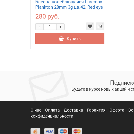
Блесна колеблющаяся Luremax
Plankton 28mm 3g цв.42, Red eye
280 руб.
-
+
Купить
Подписк
Будьте в курсе новых акций и 
О нас
Оплата
Доставка
Гарантия
Оферта
Во
конфиденциальности