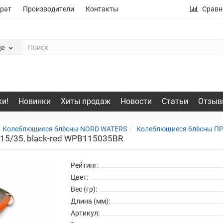
рат
Производители
Контакты
Сравн
де
и!
Новинки
Хиты продаж
Новости
Статьи
Отзыв
Колеблющиеся блёсны NORD WATERS
Колеблющиеся блёсны П
15/35, black-red WPB115035BR
Рейтинг:
Цвет:
Вес (гр):
Длина (мм):
Артикул: