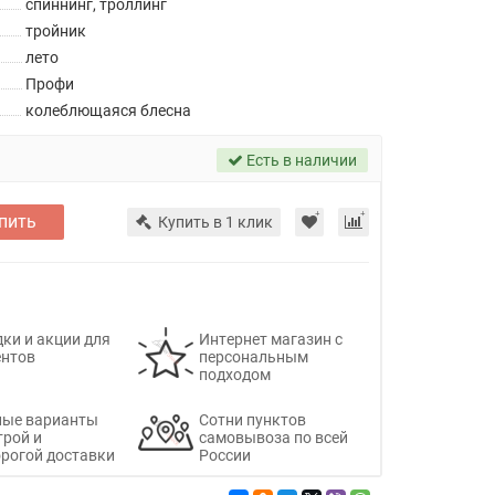
спиннинг, троллинг
тройник
лето
Профи
колеблющаяся блесна
Есть в наличии
пить
Купить в 1 клик
ки и акции для
Интернет магазин с
ентов
персональным
подходом
ные варианты
Сотни пунктов
трой и
самовывоза по всей
рогой доставки
России