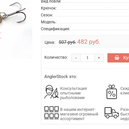
Вид ловли:
Крючок:
Сезон:
Модель:
Спецификация:
482 руб.
507 руб.
Цена:
-
Ку
Количество:
+
AnglerStock это:
Консультация
Скид
опытными
кли
рыболовами
В нашем интернет-
Раз
магазине огромный
быс
ассортимент
недо