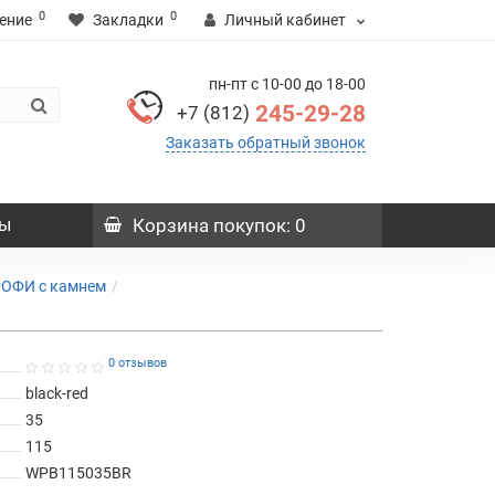
0
0
ение
Закладки
Личный кабинет
пн-пт с 10-00 до 18-00
245-29-28
+7 (812)
Заказать обратный звонок
ы
Корзина
покупок
: 0
РОФИ с камнем
0 отзывов
black-red
35
115
WPB115035BR