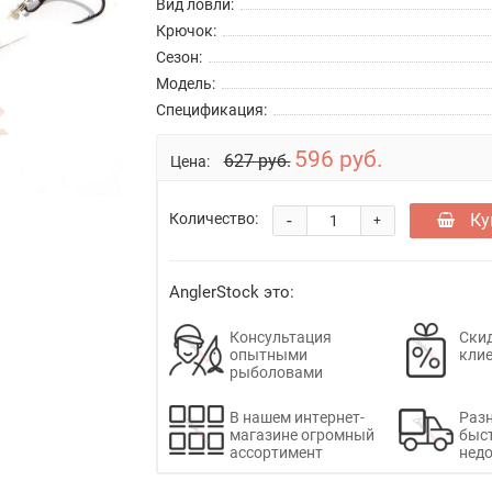
Вид ловли:
Крючок:
Сезон:
Модель:
Спецификация:
596 руб.
627 руб.
Цена:
-
Ку
Количество:
+
AnglerStock это:
Консультация
Скид
опытными
кли
рыболовами
В нашем интернет-
Раз
магазине огромный
быс
ассортимент
недо