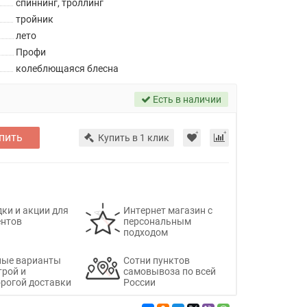
спиннинг, троллинг
тройник
лето
Профи
колеблющаяся блесна
Есть в наличии
пить
Купить в 1 клик
ки и акции для
Интернет магазин с
ентов
персональным
подходом
ные варианты
Сотни пунктов
трой и
самовывоза по всей
рогой доставки
России