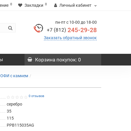
0
0
ение
Закладки
Личный кабинет
пн-пт с 10-00 до 18-00
245-29-28
+7 (812)
Заказать обратный звонок
ы
Корзина
покупок
: 0
РОФИ с камнем
0 отзывов
серебро
35
115
PPB115035AG