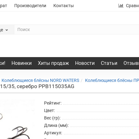
рат
Производители
Контакты
Сравн
де
и!
Новинки
Хиты продаж
Новости
Статьи
Отзыв
Колеблющиеся блёсны NORD WATERS
Колеблющиеся блёсны П
15/35, серебро PPB115035AG
Рейтинг:
Цвет:
Вес (гр):
Длина (мм):
Артикул: