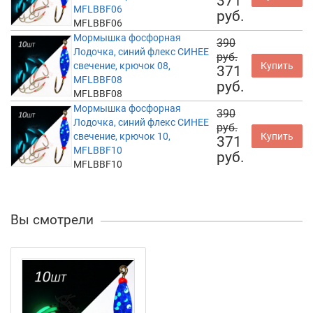
371
MFLBBF06
руб.
MFLBBF06
Мормышка фосфорная
390
Лодочка, синий флекс СИНЕЕ
руб.
свечение, крючок 08,
Купить
371
MFLBBF08
руб.
MFLBBF08
Мормышка фосфорная
390
Лодочка, синий флекс СИНЕЕ
руб.
свечение, крючок 10,
Купить
371
MFLBBF10
руб.
MFLBBF10
Вы смотрели