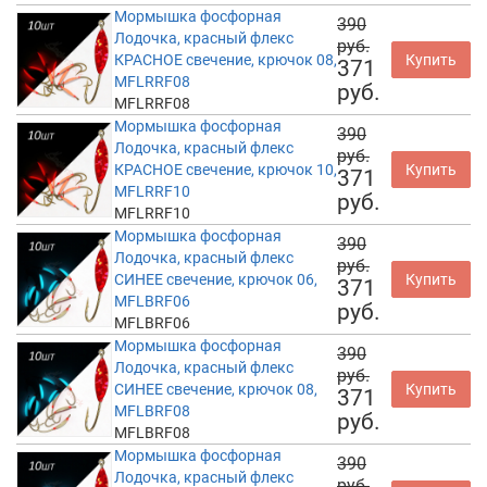
Мормышка фосфорная
390
Лодочка, красный флекс
руб.
КРАСНОЕ свечение, крючок 08,
Купить
371
MFLRRF08
руб.
MFLRRF08
Мормышка фосфорная
390
Лодочка, красный флекс
руб.
КРАСНОЕ свечение, крючок 10,
Купить
371
MFLRRF10
руб.
MFLRRF10
Мормышка фосфорная
390
Лодочка, красный флекс
руб.
СИНЕЕ свечение, крючок 06,
Купить
371
MFLBRF06
руб.
MFLBRF06
Мормышка фосфорная
390
Лодочка, красный флекс
руб.
СИНЕЕ свечение, крючок 08,
Купить
371
MFLBRF08
руб.
MFLBRF08
Мормышка фосфорная
390
Лодочка, красный флекс
руб.