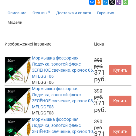
0
Описание
Отзывы
Доставка и оплата
Гарантия
Модели
Изображение
Название
Цена
Мормышка фосфорная
390
Лодочка, золотой флекс
руб.
ЗЕЛЁНОЕ свечение, крючок 06,
Купить
371
MFLGGF06
руб.
MFLGGF06
Мормышка фосфорная
390
Лодочка, золотой флекс
руб.
ЗЕЛЁНОЕ свечение, крючок 08,
Купить
371
MFLGGF08
руб.
MFLGGF08
Мормышка фосфорная
390
Лодочка, золотой флекс
руб.
ЗЕЛЁНОЕ свечение, крючок 10,
Купить
371