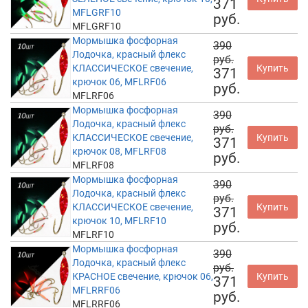
371
MFLGRF10
руб.
MFLGRF10
Мормышка фосфорная
390
Лодочка, красный флекс
руб.
КЛАССИЧЕСКОЕ свечение,
Купить
371
крючок 06, MFLRF06
руб.
MFLRF06
Мормышка фосфорная
390
Лодочка, красный флекс
руб.
КЛАССИЧЕСКОЕ свечение,
Купить
371
крючок 08, MFLRF08
руб.
MFLRF08
Мормышка фосфорная
390
Лодочка, красный флекс
руб.
КЛАССИЧЕСКОЕ свечение,
Купить
371
крючок 10, MFLRF10
руб.
MFLRF10
Мормышка фосфорная
390
Лодочка, красный флекс
руб.
КРАСНОЕ свечение, крючок 06,
Купить
371
MFLRRF06
руб.
MFLRRF06