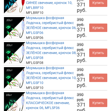
СИНЕЕ свечение, крючок 10,
Купить
371
MFLBRF10
руб.
MFLBRF10
Мормышка фосфорная
390
Лодочка, серебристый флекс
руб.
ЗЕЛЁНОЕ свечение, крючок 06,
Купить
371
MFLGSF06
руб.
MFLGSF06
Мормышка фосфорная
390
Лодочка, серебристый флекс
руб.
ЗЕЛЁНОЕ свечение, крючок 08,
Купить
371
MFLGSF08
руб.
MFLGSF08
Мормышка фосфорная
390
Лодочка, серебристый флекс
руб.
ЗЕЛЁНОЕ свечение, крючок 10,
Купить
371
MFLGSF10
руб.
MFLGSF10
Мормышка фосфорная
390
Лодочка, серебристый флекс
руб.
КЛАССИЧЕСКОЕ свечение,
Купить
371
крючок 06, MFLSF06
руб.