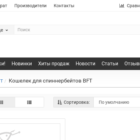
рат
Производители
Контакты
Сравн
де
и!
Новинки
Хиты продаж
Новости
Статьи
Отзыв
Кошелек для спиннербейтов BFT
FT
Сортировка: