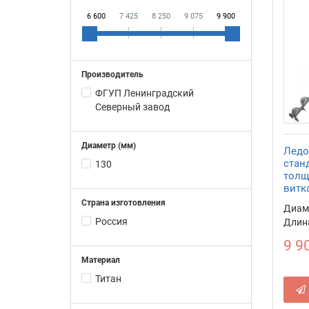
6 600
7 425
8 250
9 075
9 900
Производитель
ФГУП Ленинградский
Северный завод
Диаметр (мм)
Ледо
станд
130
толщ
витк
Страна изготовления
Диаме
Россия
Длина
9 9
Материал
Титан