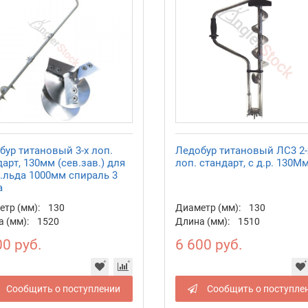
бур титановый 3-х лоп.
Ледобур титановый ЛС3 2-
арт, 130мм (сев.зав.) для
лоп. стандарт, с д.р. 130М
.льда 1000мм спираль 3
а
тр (мм):
130
Диаметр (мм):
130
 (мм):
1520
Длина (мм):
1510
00 руб.
6 600 руб.
Сообщить о поступлении
Сообщить о поступле