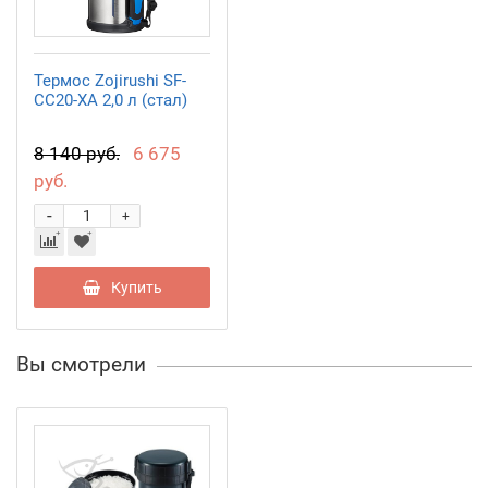
Термос Zojirushi SF-
CC20-XA 2,0 л (стал)
8 140 руб.
6 675
руб.
-
+
Купить
Вы смотрели