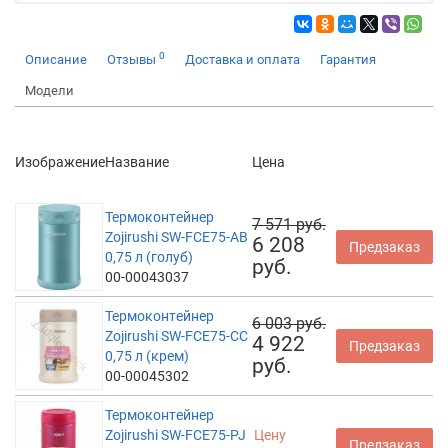
0
Описание
Отзывы
Доставка и оплата
Гарантия
Модели
Изображение
Название
Цена
Термоконтейнер
7 571 руб.
Zojirushi SW-FCE75-AB
6 208
Предзаказ
0,75 л (голуб)
руб.
00-00043037
Термоконтейнер
6 003 руб.
Zojirushi SW-FCE75-CC
4 922
Предзаказ
0,75 л (крем)
руб.
00-00045302
Термоконтейнер
Zojirushi SW-FCE75-PJ
Цену
Предзаказ