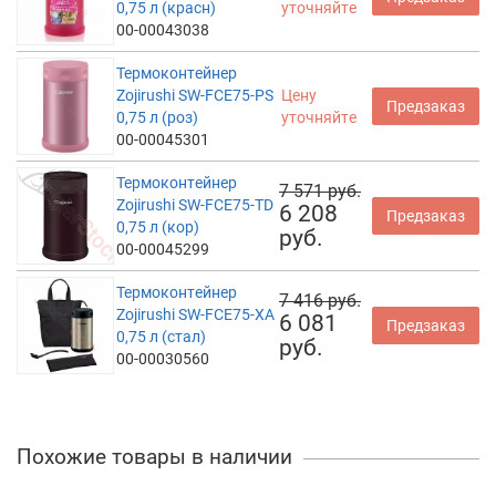
0,75 л (красн)
уточняйте
00-00043038
Термоконтейнер
Zojirushi SW-FCE75-PS
Цену
Предзаказ
0,75 л (роз)
уточняйте
00-00045301
Термоконтейнер
7 571 руб.
Zojirushi SW-FCE75-TD
6 208
Предзаказ
0,75 л (кор)
руб.
00-00045299
Термоконтейнер
7 416 руб.
Zojirushi SW-FCE75-XA
6 081
Предзаказ
0,75 л (стал)
руб.
00-00030560
Похожие товары в наличии