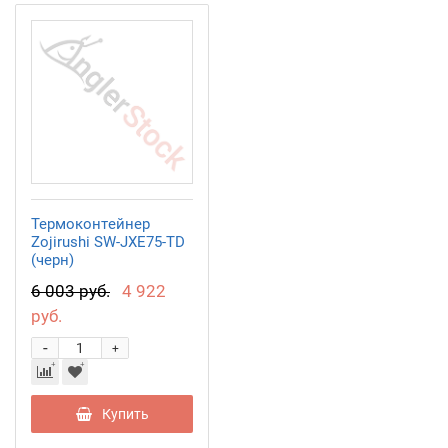
Термоконтейнер
Zojirushi SW-JXE75-TD
(черн)
6 003 руб.
4 922
руб.
-
+
Купить