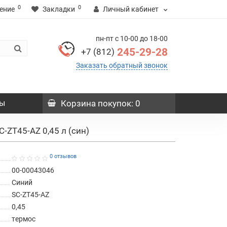
0
0
ение
Закладки
Личный кабинет
пн-пт с 10-00 до 18-00
245-29-28
+7 (812)
Заказать обратный звонок
ы
Корзина
покупок
: 0
C-ZT45-AZ 0,45 л (син)
0 отзывов
00-00043046
Синий
SC-ZT45-AZ
0,45
термос