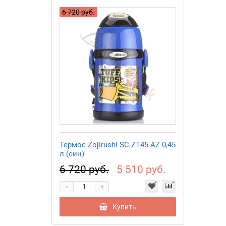
6 720 руб.
Термос Zojirushi SC-ZT45-AZ 0,45
л (син)
6 720 руб.
5 510 руб.
-
+
Купить