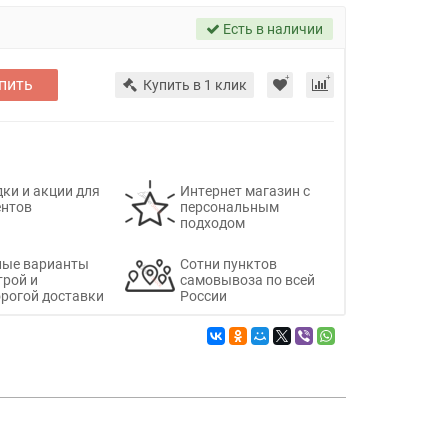
Есть в наличии
пить
Купить в 1 клик
ки и акции для
Интернет магазин с
ентов
персональным
подходом
ные варианты
Сотни пунктов
трой и
самовывоза по всей
рогой доставки
России