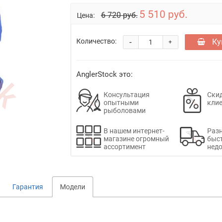
5 510 руб.
6 720 руб.
Цена:
-
Ку
Количество:
+
AnglerStock это:
Консультация
Скид
опытными
кли
рыболовами
В нашем интернет-
Раз
магазине огромный
быс
ассортимент
недо
Гарантия
Модели