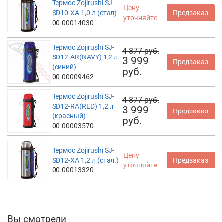
Термос Zojirushi SJ-
Цену
SD10-XA 1,0 л (стал)
Предзаказ
уточняйте
00-00014030
Термос Zojirushi SJ-
4 877 руб.
SD12-AR(NAVY) 1,2 л
3 999
Предзаказ
(синий)
руб.
00-00009462
Термос Zojirushi SJ-
4 877 руб.
SD12-RA(RED) 1,2 л
3 999
Предзаказ
(красный)
руб.
00-00003570
Термос Zojirushi SJ-
Цену
SD12-XA 1,2 л (стал.)
Предзаказ
уточняйте
00-00013320
Вы смотрели