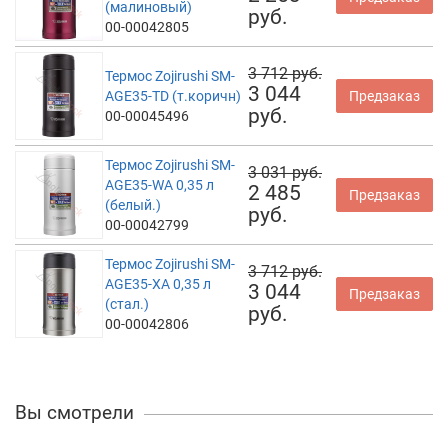
(малиновый)
руб.
00-00042805
3 712 руб.
Термос Zojirushi SM-
3 044
AGE35-TD (т.коричн)
Предзаказ
руб.
00-00045496
Термос Zojirushi SM-
3 031 руб.
AGE35-WA 0,35 л
2 485
Предзаказ
(белый.)
руб.
00-00042799
Термос Zojirushi SM-
3 712 руб.
AGE35-XA 0,35 л
3 044
Предзаказ
(стал.)
руб.
00-00042806
Вы смотрели