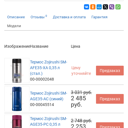
0
Описание
Отзывы
Доставка и оплата
Гарантия
Модели
Изображение
Название
Цена
Термос Zojirushi SM-
AFE35-XA 0,35 л
Цену
Предзаказ
(стал.)
уточняйте
00-00002048
3 031 руб.
Термос Zojirushi SM-
2 485
AGE35-AC (синий)
Предзаказ
руб.
00-00045514
Термос Zojirushi SM-
2 748 руб.
AGE35-PC 0,35 л
2 253
Предзаказ