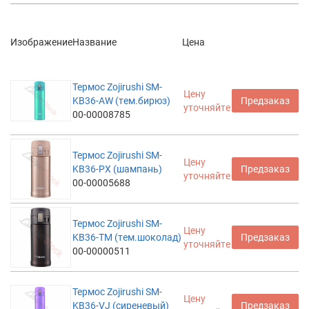
Изображение
Название
Цена
Термос Zojirushi SM-
Цену
KB36-AW (тем.бирюз)
Предзаказ
уточняйте
00-00008785
Термос Zojirushi SM-
Цену
KB36-PX (шампань)
Предзаказ
уточняйте
00-00005688
Термос Zojirushi SM-
Цену
KB36-TM (тем.шоколад)
Предзаказ
уточняйте
00-00000511
Термос Zojirushi SM-
Цену
KB36-VJ (сиреневый)
Предзаказ