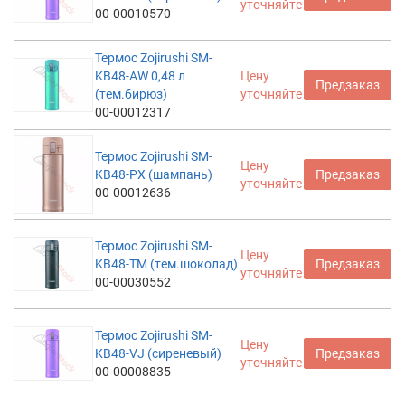
уточняйте
00-00010570
Термос Zojirushi SM-
KB48-AW 0,48 л
Цену
Предзаказ
(тем.бирюз)
уточняйте
00-00012317
Термос Zojirushi SM-
Цену
KB48-PX (шампань)
Предзаказ
уточняйте
00-00012636
Термос Zojirushi SM-
Цену
KB48-TM (тем.шоколад)
Предзаказ
уточняйте
00-00030552
Термос Zojirushi SM-
Цену
KB48-VJ (сиреневый)
Предзаказ
уточняйте
00-00008835