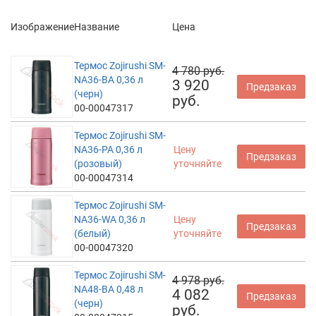
Изображение
Название
Цена
Термос Zojirushi SM-
4 780 руб.
NA36-BA 0,36 л
3 920
Предзаказ
(черн)
руб.
00-00047317
Термос Zojirushi SM-
NA36-PA 0,36 л
Цену
Предзаказ
(розовый)
уточняйте
00-00047314
Термос Zojirushi SM-
NA36-WA 0,36 л
Цену
Предзаказ
(белый)
уточняйте
00-00047320
Термос Zojirushi SM-
4 978 руб.
NA48-BA 0,48 л
4 082
Предзаказ
(черн)
руб.