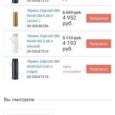
00-00047315
Термос Zojirushi SM-
6 039 руб.
NA48-DM 0,48 л
4 952
Предзаказ
(золот.)
руб.
00-00048286
Термос Zojirushi SM-
5 113 руб.
NA48-WA 0,48 л
4 193
Предзаказ
(белый)
руб.
00-00047319
Термос Zojirushi SM-
NA60-BA 0,60 л
Цену
Предзаказ
(черн)
уточняйте
00-00047318
Вы смотрели