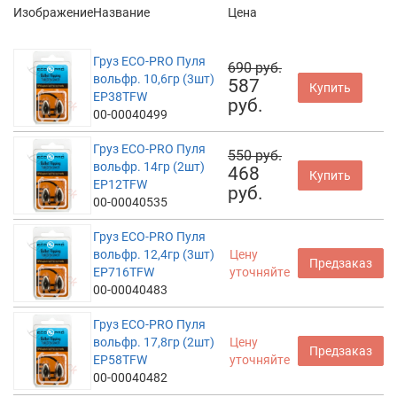
Изображение
Название
Цена
Груз ECO-PRO Пуля
690 руб.
вольфр. 10,6гр (3шт)
587
Купить
EP38TFW
руб.
00-00040499
Груз ECO-PRO Пуля
550 руб.
вольфр. 14гр (2шт)
468
Купить
EP12TFW
руб.
00-00040535
Груз ECO-PRO Пуля
вольфр. 12,4гр (3шт)
Цену
Предзаказ
EP716TFW
уточняйте
00-00040483
Груз ECO-PRO Пуля
вольфр. 17,8гр (2шт)
Цену
Предзаказ
EP58TFW
уточняйте
00-00040482