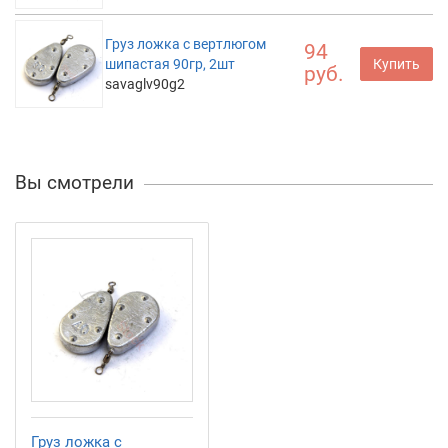
Груз ложка с вертлюгом
94
шипастая 90гр, 2шт
Купить
руб.
savaglv90g2
Вы смотрели
Груз ложка с