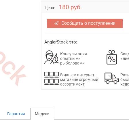
180 руб.
Цена:
Сообщить о поступлении
AnglerStock это:
Консультация
Скид
опытными
кли
рыболовами
В нашем интернет-
Раз
магазине огромный
быс
ассортимент
недо
Гарантия
Модели