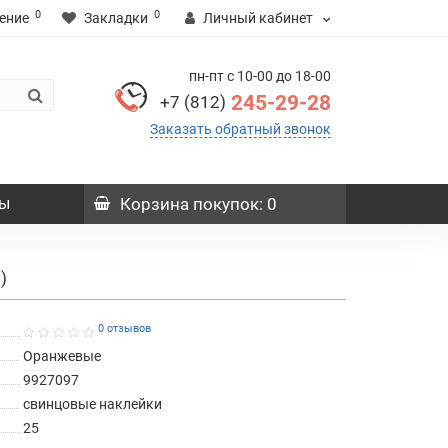
0
0
ение
Закладки
Личный кабинет
пн-пт с 10-00 до 18-00
245-29-28
+7 (812)
Заказать обратный звонок
ы
Корзина
покупок
: 0
)
0 отзывов
Оранжевые
9927097
свинцовые наклейки
25