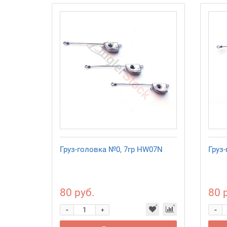
Груз-головка №0, 7гр HW07N
Груз
80 руб.
80 
-
-
+