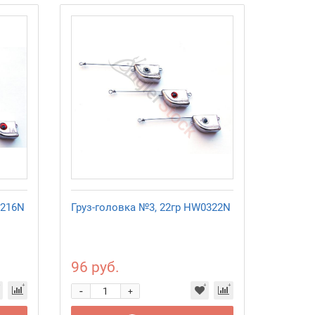
0216N
Груз-головка №3, 22гр HW0322N
96 руб.
-
+