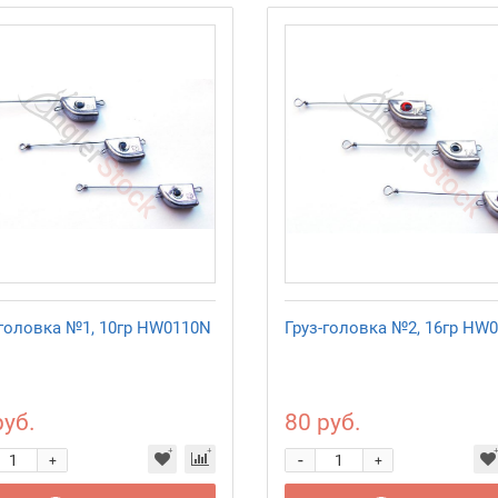
-головка №1, 10гр HW0110N
Груз-головка №2, 16гр HW
руб.
80 руб.
-
+
+