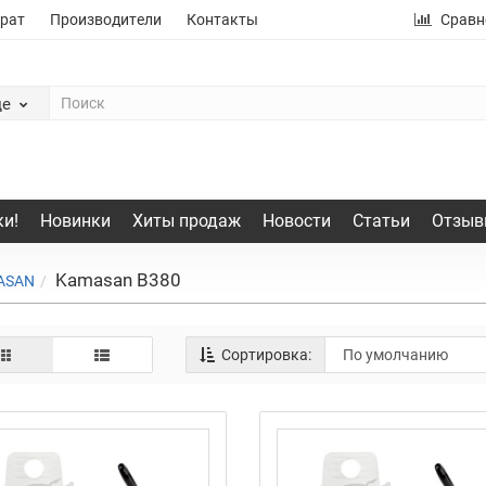
рат
Производители
Контакты
Сравн
де
и!
Новинки
Хиты продаж
Новости
Статьи
Отзыв
Kamasan B380
ASAN
Сортировка: