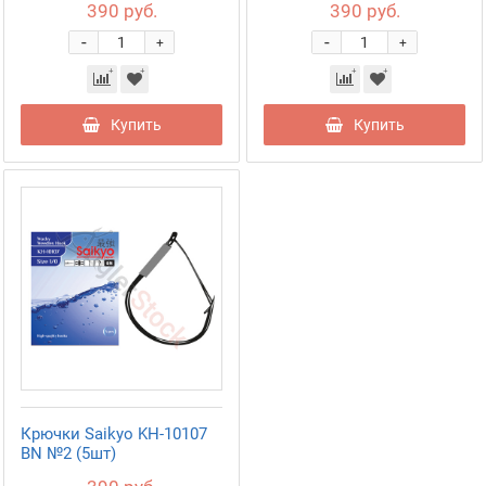
390 руб.
390 руб.
-
-
+
+
Купить
Купить
Крючки Saikyo KH-10107
BN №2 (5шт)