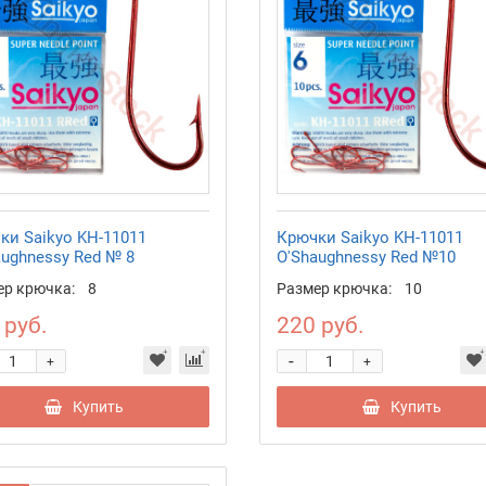
ки Saikyo KH-11011
Крючки Saikyo KH-11011
aughnessy Red № 8
O'Shaughnessy Red №10
ер крючка:
8
Размер крючка:
10
 руб.
220 руб.
-
+
+
Купить
Купить