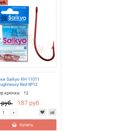
руб.
ки Saikyo KH-11011
aughnessy Red №12
ер крючка:
12
 руб.
187 руб.
+
Купить