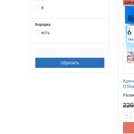
220 
8
Бородка
есть
Крюч
O'Sh
Разм
220
-