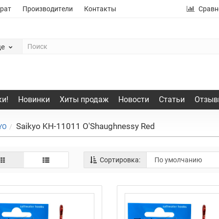
рат
Производители
Контакты
Сравн
де
и!
Новинки
Хиты продаж
Новости
Статьи
Отзыв
Saikyo KH-11011 O'Shaughnessy Red
YO
Сортировка: