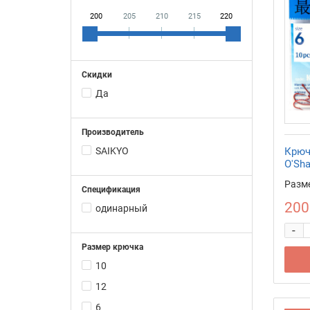
200
205
210
215
220
Скидки
Да
Производитель
SAIKYO
Крюч
O'Sh
Разм
Спецификация
200
одинарный
-
Размер крючка
10
12
6