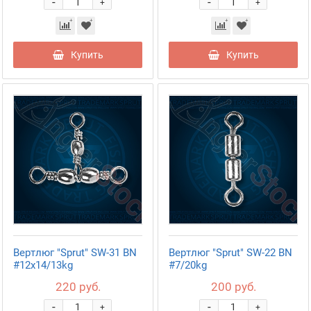
-
-
+
+
Купить
Купить
Вертлюг "Sprut" SW-31 BN
Вертлюг "Sprut" SW-22 BN
#12x14/13kg
#7/20kg
220 руб.
200 руб.
-
-
+
+