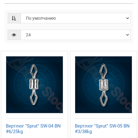
Вертлюг "Sprut" SW-04 BN
Вертлюг "Sprut" SW-05 BN
#6/25kg
#3/38kg