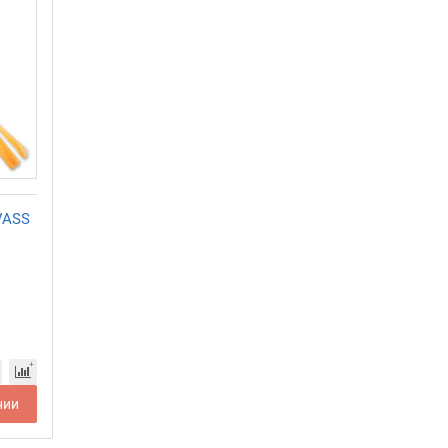
VASS
нии