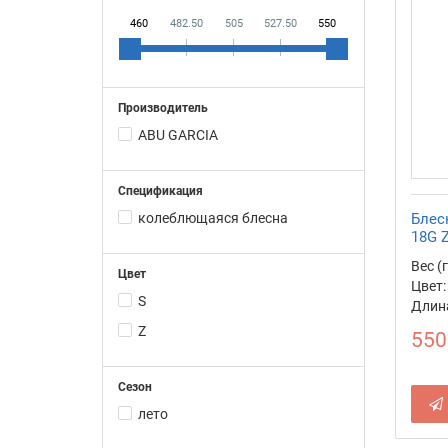
460
482.50
505
527.50
550
Производитель
ABU GARCIA
Спецификация
колеблющаяся блесна
Блес
18G 
Вес (г
Цвет
Цвет:
S
Длина
Z
550
Сезон
лето