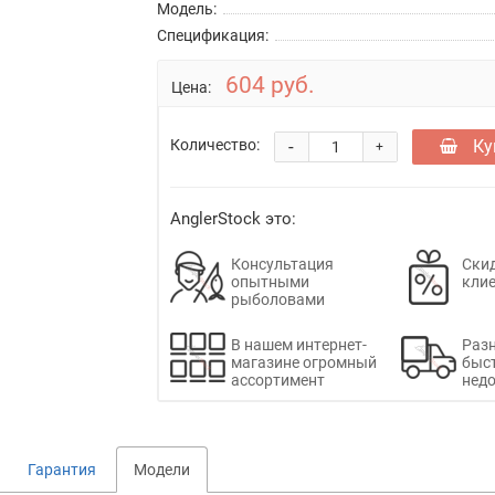
Модель:
Спецификация:
604 руб.
Цена:
-
Ку
Количество:
+
AnglerStock это:
Консультация
Скид
опытными
кли
рыболовами
В нашем интернет-
Раз
магазине огромный
быс
ассортимент
недо
Гарантия
Модели