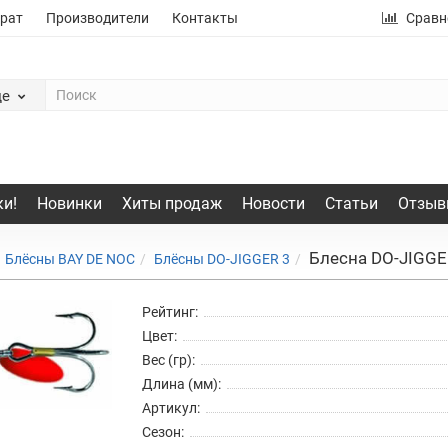
рат
Производители
Контакты
Сравн
де
и!
Новинки
Хиты продаж
Новости
Статьи
Отзыв
Блесна DO-JIGGE
Блёсны BAY DE NOC
Блёсны DO-JIGGER 3
Рейтинг:
Цвет:
Вес (гр):
Длина (мм):
Артикул:
Сезон: