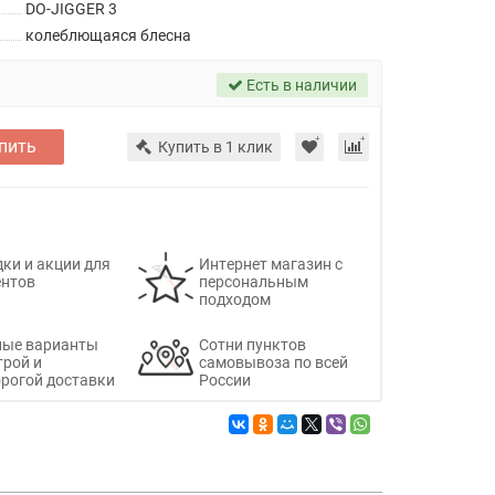
DO-JIGGER 3
колеблющаяся блесна
Есть в наличии
пить
Купить в 1 клик
ки и акции для
Интернет магазин с
ентов
персональным
подходом
ные варианты
Сотни пунктов
трой и
самовывоза по всей
рогой доставки
России