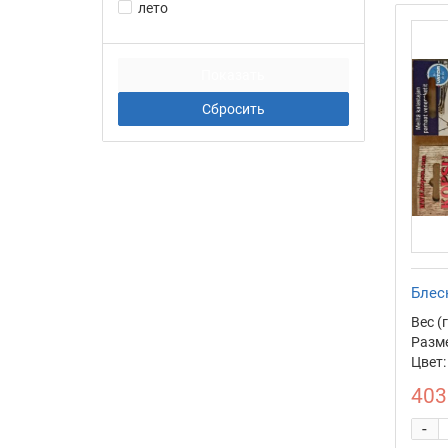
лето
Блесн
Вес (г
Разме
Цвет:
403
-