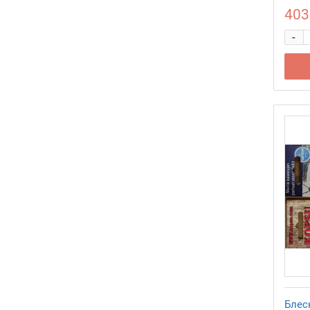
403
-
Блесн