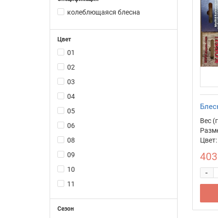
колеблющаяся блесна
Цвет
01
02
03
04
Блесн
05
Вес (г
06
Разме
08
Цвет:
09
403
10
-
11
Сезон