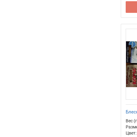
Блесн
Вес (г
Разме
Цвет: