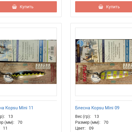
Купить
Купить
а Kopsu Mini 11
Блесна Kopsu Mini 09
р):
13
Вес (гр):
13
р (мм):
70
Размер (мм):
70
11
Цвет:
09