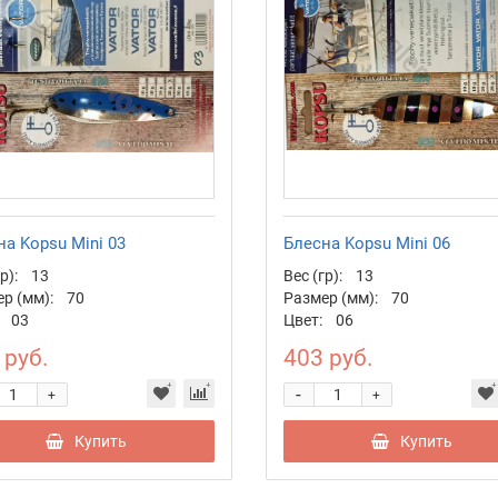
а Kopsu Mini 03
Блесна Kopsu Mini 06
р):
13
Вес (гр):
13
р (мм):
70
Размер (мм):
70
03
Цвет:
06
 руб.
403 руб.
-
+
+
Купить
Купить