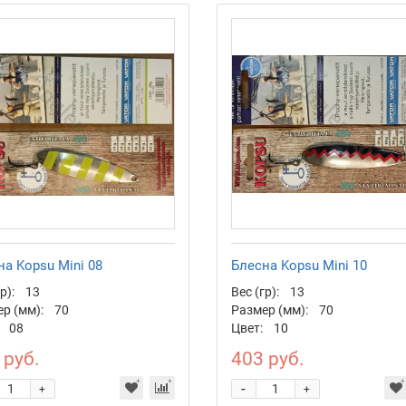
а Kopsu Mini 08
Блесна Kopsu Mini 10
р):
13
Вес (гр):
13
р (мм):
70
Размер (мм):
70
08
Цвет:
10
 руб.
403 руб.
-
+
+