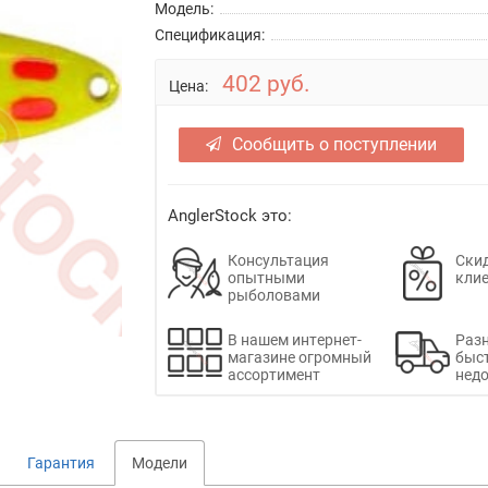
Модель:
Спецификация:
402 руб.
Цена:
Сообщить о поступлении
AnglerStock это:
Консультация
Скид
опытными
кли
рыболовами
В нашем интернет-
Раз
магазине огромный
быс
ассортимент
недо
Гарантия
Модели