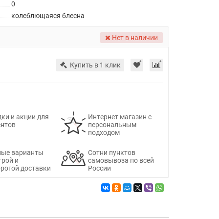
0
колеблющаяся блесна
Нет в наличии
Купить в 1 клик
ки и акции для
Интернет магазин с
ентов
персональным
подходом
ные варианты
Сотни пунктов
трой и
самовывоза по всей
рогой доставки
России