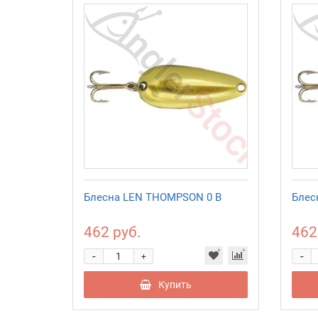
Блесна LEN THOMPSON 0 B
Блес
462 руб.
462
-
-
+
Купить