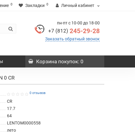
0
0
ение
Закладки
Личный кабинет
пн-пт с 10-00 до 18-00
245-29-28
+7 (812)
Заказать обратный звонок
ы
Корзина
покупок
: 0
N 0 CR
0 отзывов
CR
17.7
64
LENTOM0000558
лето