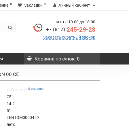
0
0
ение
Закладки
Личный кабинет
пн-пт с 10-00 до 18-00
245-29-28
+7 (812)
Заказать обратный звонок
ы
Корзина
покупок
: 0
N 00 CE
0 отзывов
CE
14.2
51
LENTOM0000459
лето