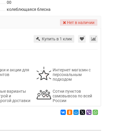
00
колеблющаяся блесна
Нет в наличии
Купить в 1 клик
ки и акции для
Интернет магазин с
ентов
персональным
подходом
ные варианты
Сотни пунктов
трой и
самовывоза по всей
рогой доставки
России