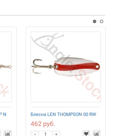
P N
Блесна LEN THOMPSON 00 RW
Блесна
462 руб.
462 р
-
-
+