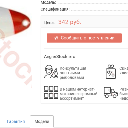
Модель:
Спецификация:
342 руб.
Цена:
Сообщить о поступлении
AnglerStock это:
Консультация
Скид
опытными
кли
рыболовами
В нашем интернет-
Раз
магазине огромный
быс
ассортимент
недо
Гарантия
Модели