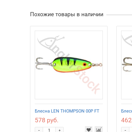
Похожие товары в наличии
Блесна LEN THOMPSON 00P FT
Блес
578 руб.
462
-
-
+