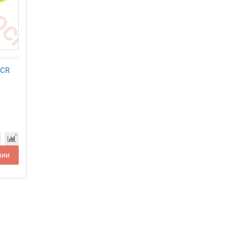
 CR
нии