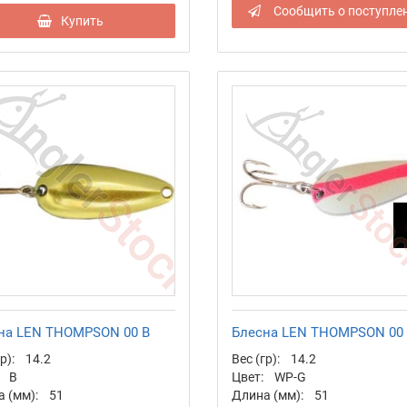
Сообщить о поступле
Купить
на LEN THOMPSON 00 B
Блесна LEN THOMPSON 00
р):
14.2
Вес (гр):
14.2
B
Цвет:
WP-G
 (мм):
51
Длина (мм):
51