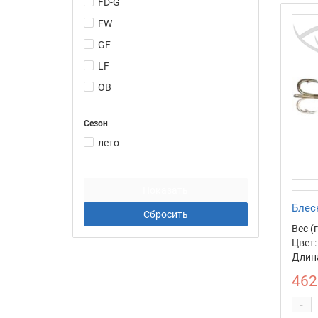
FD-G
FW
GF
LF
OB
PE
Сезон
RW
лето
WB-G
WG-G
WP-G
Блес
YB
Вес (г
YR
Цвет:
Длина
462
-