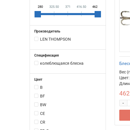
280
325.50
371
416.50
462
Производитель
LEN THOMPSON
Спецификация
колеблющаяся блесна
Блес
Вес (г
Цвет:
Цвет
Длина
B
462
BF
-
BW
CE
CR