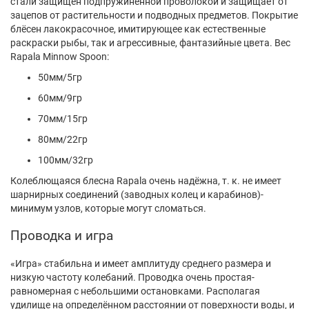
стали защищён подпружиненной проволокой и защищает от
зацепов от растительности и подводных предметов. Покрытие
блёсен лакокрасочное, имитирующее как естественные
раскраски рыбы, так и агрессивные, фантазийные цвета. Вес
Rapala Minnow Spoon:
50мм/5гр
60мм/9гр
70мм/15гр
80мм/22гр
100мм/32гр
Колеблющаяся блесна Rapala очень надёжна, т. к. не имеет
шарнирных соединений (заводных колец и карабинов)-
минимум узлов, которые могут сломаться.
Проводка и игра
«Игра» стабильна и имеет амплитуду среднего размера и
низкую частоту колебаний. Проводка очень простая-
равномерная с небольшими остановками. Располагая
удилище на определённом расстоянии от поверхности воды, и