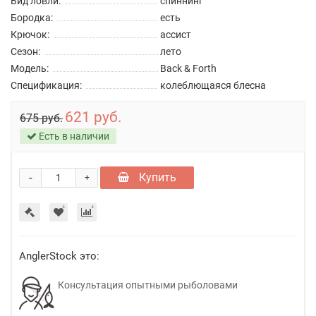
Вид ловли:
спиннинг
Бородка:
есть
Крючок:
ассист
Сезон:
лето
Модель:
Back & Forth
Спецификация:
колеблющаяся блесна
621 руб.
675 руб.
Есть в наличии
-
Купить
+
AnglerStock это:
Консультация опытными рыболовами