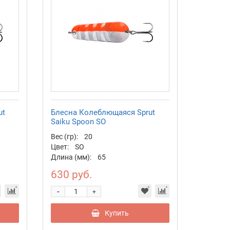
ut
Блесна Колеблющаяся Sprut
Saiku Spoon SO
Вес (гр):
20
Цвет:
SO
Длина (мм):
65
630 руб.
-
+
Купить