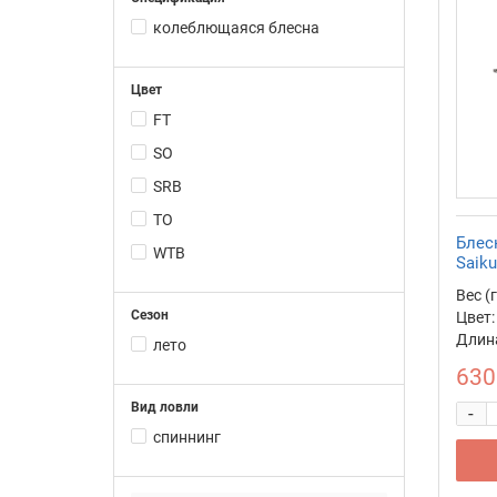
колеблющаяся блесна
Цвет
FT
SO
SRB
TO
Блес
WTB
Saik
Вес (г
Сезон
Цвет:
Длина
лето
630
Вид ловли
-
спиннинг