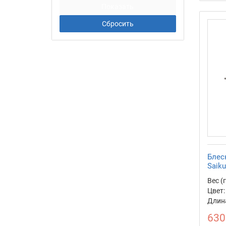
Блес
Saik
Вес (г
Цвет:
Длина
630