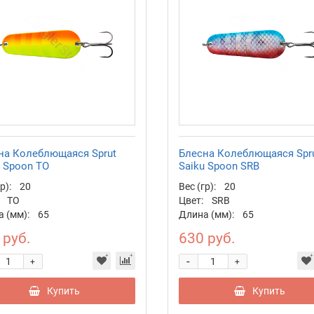
на Колеблющаяся Sprut
Блесна Колеблющаяся Spr
u Spoon TO
Saiku Spoon SRB
р):
20
Вес (гр):
20
TO
Цвет:
SRB
 (мм):
65
Длина (мм):
65
 руб.
630 руб.
-
+
+
Купить
Купить