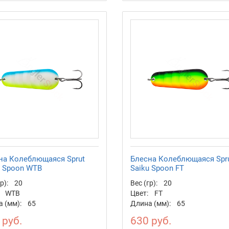
на Колеблющаяся Sprut
Блесна Колеблющаяся Spr
u Spoon WTB
Saiku Spoon FT
р):
20
Вес (гр):
20
WTB
Цвет:
FT
 (мм):
65
Длина (мм):
65
 руб.
630 руб.