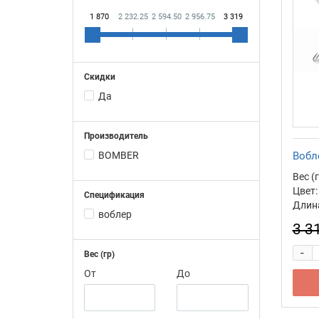
1 870
2 232.25
2 594.50
2 956.75
3 319
Скидки
Да
Производитель
BOMBER
Вобл
Вес (г
Цвет:
Спецификация
Длина
воблер
3 3
-
Вес (гр)
От
До