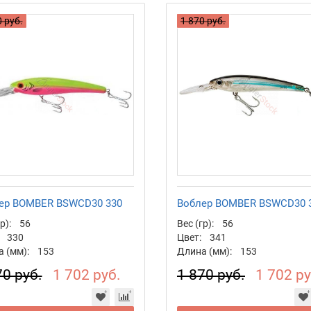
 руб.
1 870 руб.
ер BOMBER BSWCD30 330
Воблер BOMBER BSWCD30 
р):
56
Вес (гр):
56
330
Цвет:
341
 (мм):
153
Длина (мм):
153
70 руб.
1 702 руб.
1 870 руб.
1 702 ру