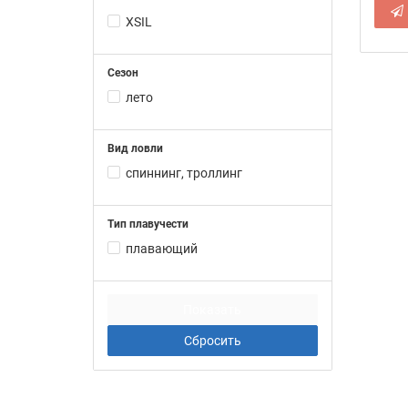
XSIL
Сезон
лето
Вид ловли
спиннинг, троллинг
Тип плавучести
плавающий