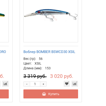
DRO
Воблер BOMBER BSWCD30 XSIL
Вес (гр):
56
Цвет:
XSIL
Длина (мм):
153
б.
3 319 руб.
3 020 руб.
-
+
Купить