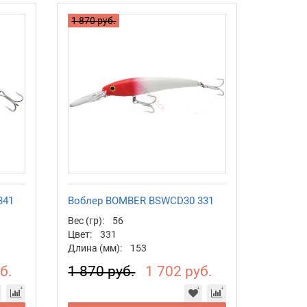
1 870 руб.
341
Воблер BOMBER BSWCD30 331
Вес (гр):
56
Цвет:
331
Длина (мм):
153
б.
1 870 руб.
1 702 руб.