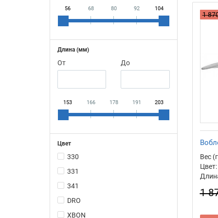
56
68
80
92
104
1 870
Длина (мм)
От
До
153
166
178
191
203
Вобл
Цвет
Вес (г
330
Цвет:
331
Длина
341
1 8
DRO
XBON