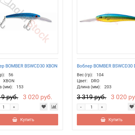
ер BOMBER BSWCD30 XBON
Воблер BOMBER BSWCD30 
р):
56
Вес (гр):
104
XBON
Цвет:
DRO
 (мм):
153
Длина (мм):
203
19 руб.
3 020 руб.
3 319 руб.
3 020 ру
-
+
+
Купить
Купить