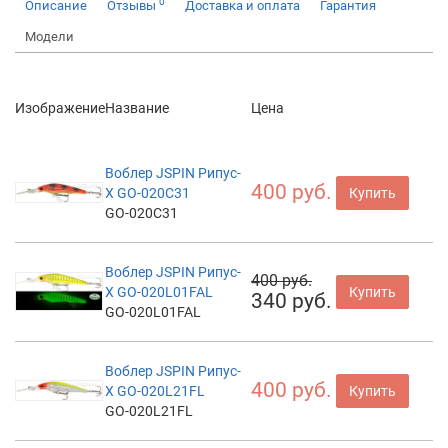
0
Описание
Отзывы
Доставка и оплата
Гарантия
Модели
Изображение
Название
Цена
Воблер JSPIN Рипус-
400 руб.
X GO-020C31
Купить
GO-020C31
Воблер JSPIN Рипус-
400 руб.
X GO-020L01FAL
Купить
340 руб.
GO-020L01FAL
Воблер JSPIN Рипус-
400 руб.
X GO-020L21FL
Купить
GO-020L21FL