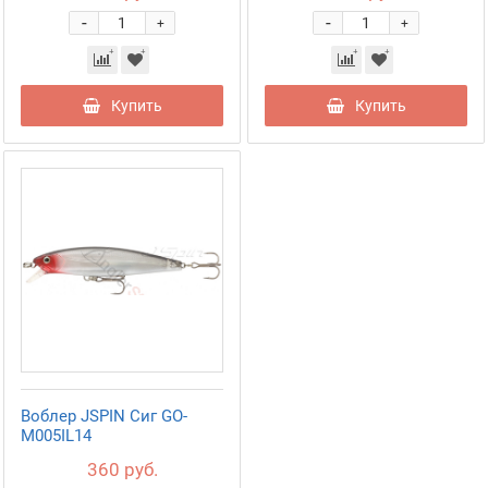
-
-
+
+
Купить
Купить
Воблер JSPIN Сиг GO-
M005IL14
360 руб.