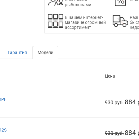
рыболовами
В нашем интернет-
Раз
магазине огромный
быс
ассортимент
недо
Гарантия
Модели
Цена
22PF
884 
930 руб.
242S
884 
930 руб.