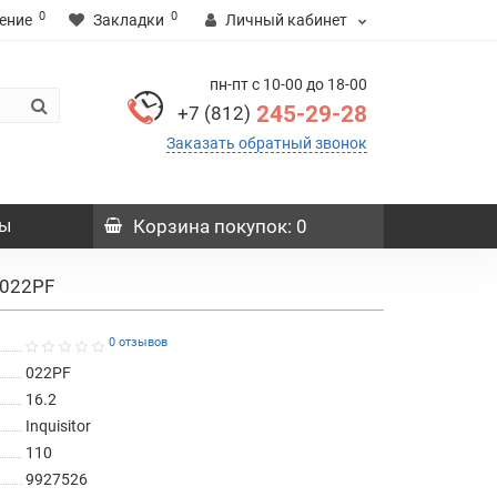
0
0
ение
Закладки
Личный кабинет
пн-пт с 10-00 до 18-00
245-29-28
+7 (812)
Заказать обратный звонок
ы
Корзина
покупок
: 0
 022PF
0 отзывов
022PF
16.2
Inquisitor
110
9927526