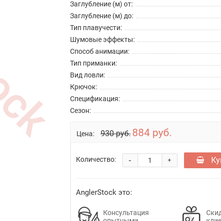
Заглубление (м) от:
Заглубление (м) до:
Тип плавучести:
Шумовые эффекты:
Способ анимации:
Тип приманки:
Вид ловли:
Крючок:
Спецификация:
Сезон:
884 руб.
930 руб.
Цена:
-
Ку
Количество:
+
AnglerStock это:
Консультация
Скид
опытными
кли