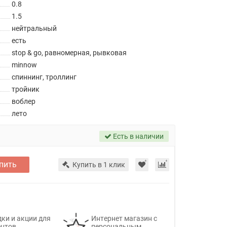
0.8
1.5
нейтральный
есть
stop & go, равномерная, рывковая
minnow
спиннинг, троллинг
тройник
воблер
лето
Есть в наличии
пить
Купить в 1 клик
ки и акции для
Интернет магазин с
ентов
персональным